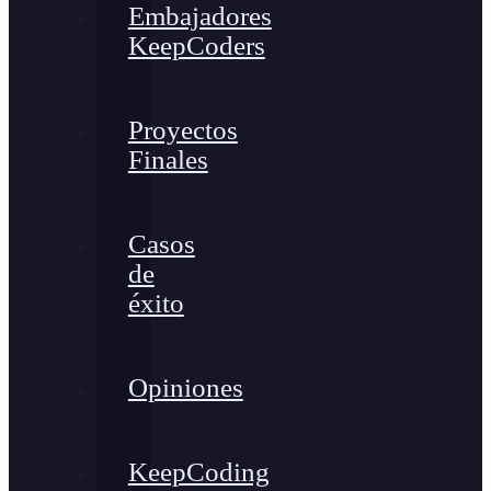
Embajadores
KeepCoders
Proyectos
Finales
Casos
de
éxito
Opiniones
KeepCoding