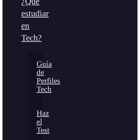
¿Qué
estudiar
en
Tech?
Guía
de
Perfiles
Tech
Haz
el
Test