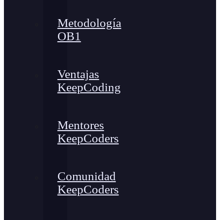
Metodología
OB1
Ventajas
KeepCoding
Mentores
KeepCoders
Comunidad
KeepCoders