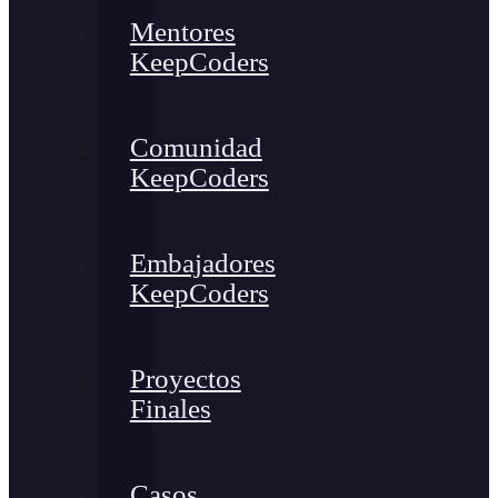
Mentores
KeepCoders
Comunidad
KeepCoders
Embajadores
KeepCoders
Proyectos
Finales
Casos