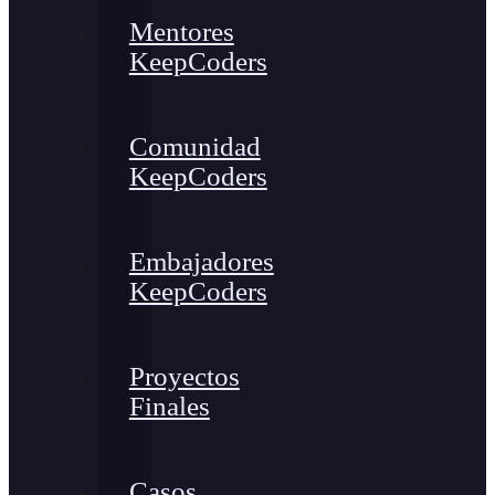
Mentores
KeepCoders
Comunidad
KeepCoders
Embajadores
KeepCoders
Proyectos
Finales
Casos