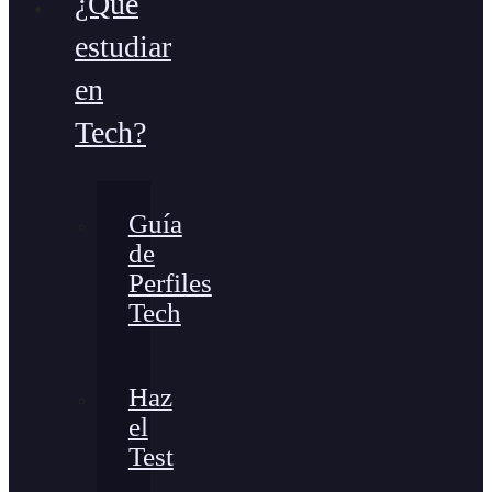
¿Qué
estudiar
en
Tech?
Guía
de
Perfiles
Tech
Haz
el
Test