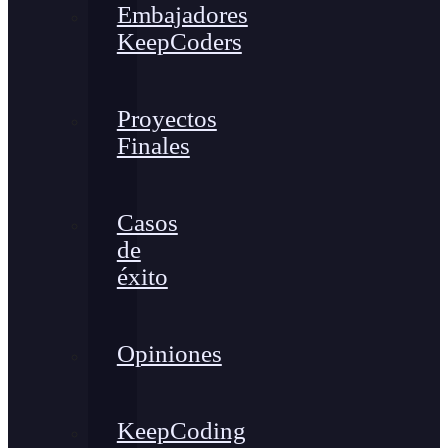
Embajadores
KeepCoders
Proyectos
Finales
Casos
de
éxito
Opiniones
KeepCoding