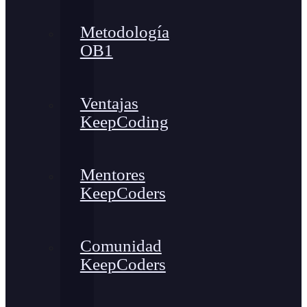
Metodología
OB1
Ventajas
KeepCoding
Mentores
KeepCoders
Comunidad
KeepCoders