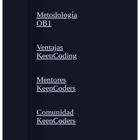
Metodología
OB1
Ventajas
KeepCoding
Mentores
KeepCoders
Comunidad
KeepCoders