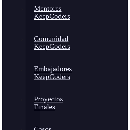
Mentores
KeepCoders
Comunidad
KeepCoders
Embajadores
KeepCoders
Proyectos
Finales
Casos