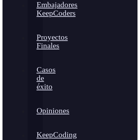
Embajadores
KeepCoders
Proyectos
Finales
Casos
de
éxito
Opiniones
KeepCoding