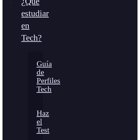
¿Qué
estudiar
en
Tech?
Guía
de
Perfiles
Tech
Haz
el
Test