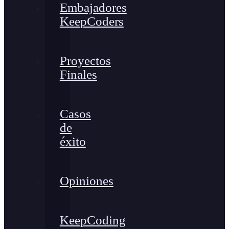
Embajadores
KeepCoders
Proyectos
Finales
Casos
de
éxito
Opiniones
KeepCoding