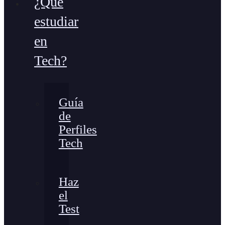
¿Qué
estudiar
en
Tech?
Guía
de
Perfiles
Tech
Haz
el
Test