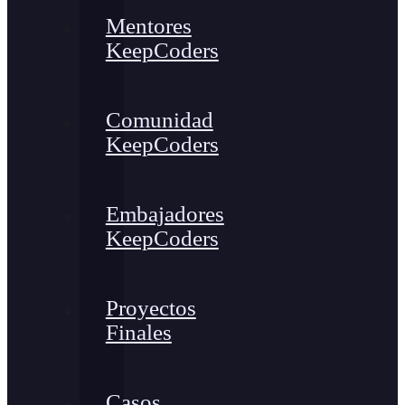
Mentores
KeepCoders
Comunidad
KeepCoders
Embajadores
KeepCoders
Proyectos
Finales
Casos