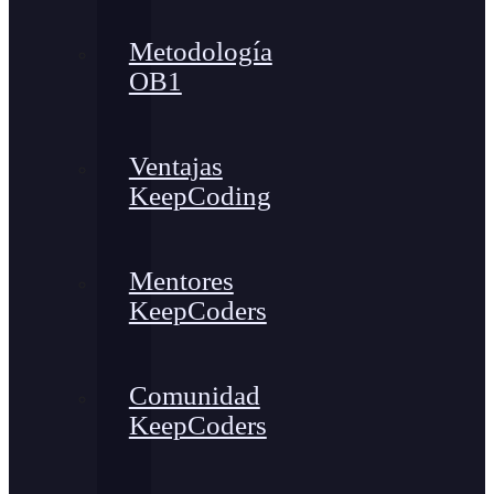
Metodología
OB1
Ventajas
KeepCoding
Mentores
KeepCoders
Comunidad
KeepCoders