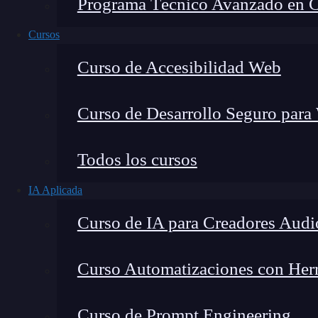
Programa Técnico Avanzado en Cib
Cursos
Curso de Accesibilidad Web
Curso de Desarrollo Seguro para
Todos los cursos
IA Aplicada
Lucia Gómez Salgado
Curso de IA para Creadores Audi
Contribuyo a acercar la realidad del sector tecno
visión de mercado y experiencia directa en proces
Curso Automatizaciones con Herra
Curso de Prompt Engineering