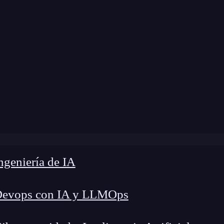
odificación:
5 de diciembre de 2024 |
Tiempo de
log
»
Asegura la integridad de los datos en funciones
geniería de IA
Devops con IA y LLMOps