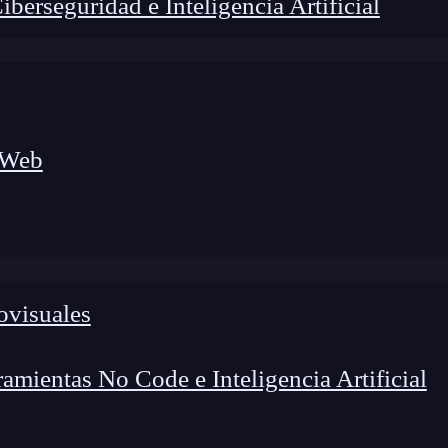
erseguridad e Inteligencia Artificial
 Web
ovisuales
lógico a nuevos profesionales, combinando conocimiento práctico,
os de transformación profesional.
mientas No Code e Inteligencia Artificial