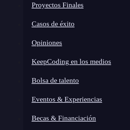
Proyectos Finales
La mejor manera de garantizar la integridad de
sistema de copias de seguridad. Las copias de s
Casos de éxito
permiten recuperar la información en caso de fa
y, por lo tanto, no se pueden dar por sentados.
Opiniones
Proveedores de servicios y copias de s
KeepCoding en los medios
En el mundo actual, hay numerosos proveedores
seguridad
de datos confiables y convenientes. E
Bolsa de talento
datos estén protegidos y disponibles en todo 
populares incluyen
Amazon Web Services
(AWS
Eventos & Experiencias
Eventos y seminarios
Becas & Financiación
Para
aprender
más sobre las mejores prácticas e