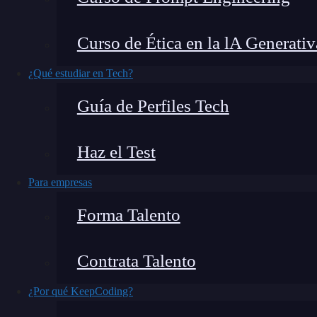
Curso de Ética en la lA Generativ
Inteligencia artificial
en el sector industrial est
¿Qué estudiar en Tech?
industrial ha adoptado en las últimas décadas.
Guía de Perfiles Tech
industriales, he visto cómo la
IA
no es solo una
transformar radicalmente la producción, manteni
Haz el Test
la inteligencia artificial en el sector industrial
riguroso, con casos reales y consejos para ente
Para empresas
Forma Talento
¿Qué encontrarás en este post?
Contrata Talento
¿Por qué KeepCoding?
La inteligencia artificial en la industria: una revolución tangibl