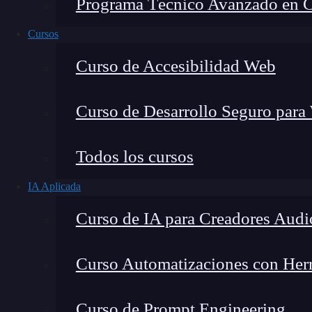
Programa Técnico Avanzado en Cib
Cursos
Curso de Accesibilidad Web
Curso de Desarrollo Seguro para
Todos los cursos
IA Aplicada
Curso de IA para Creadores Audi
Lucia Gómez Salgado
Curso Automatizaciones con Herra
Contribuyo a acercar la realidad del sector tecno
visión de mercado y experiencia directa en proces
Curso de Prompt Engineering