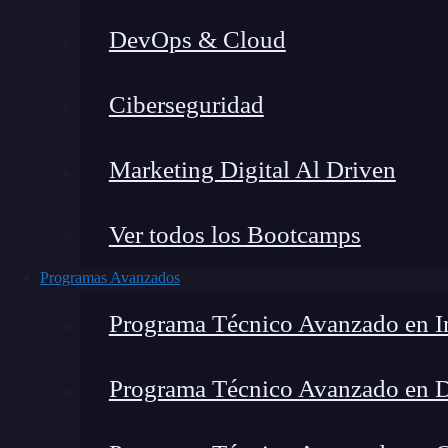
DevOps & Cloud
Ciberseguridad
Lucia Gómez Salgado
|
Última
Marketing Digital Al Driven
Home
»
Blog
»
Cómo se utiliza la i
Ver todos los Bootcamps
Programas Avanzados
Programa Técnico Avanzado en In
Programa Técnico Avanzado en 