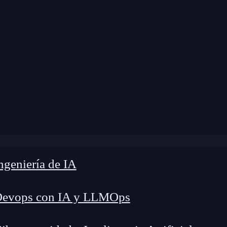
 modificación:
24 de julio de 2025 |
Tiempo de L
nteligencia artificial en el sector industrial: 5 aplicaciones 
geniería de IA
Devops con IA y LLMOps