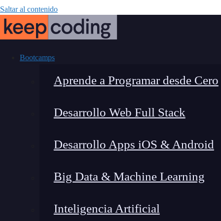
Saltar al contenido
Bootcamps
Aprende a Programar desde Cero
Desarrollo Web Full Stack
Cómo se utiliza 
Desarrollo Apps iOS & Android
el sector indus
Big Data & Machine Learning
Inteligencia Artificial