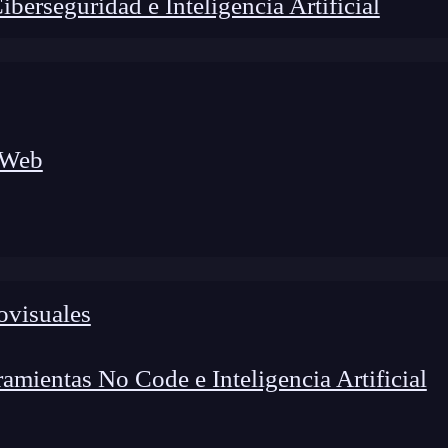
erseguridad e Inteligencia Artificial
 Web
ovisuales
mientas No Code e Inteligencia Artificial
lógico a nuevos profesionales, combinando conocimiento práctico,
os de transformación profesional.