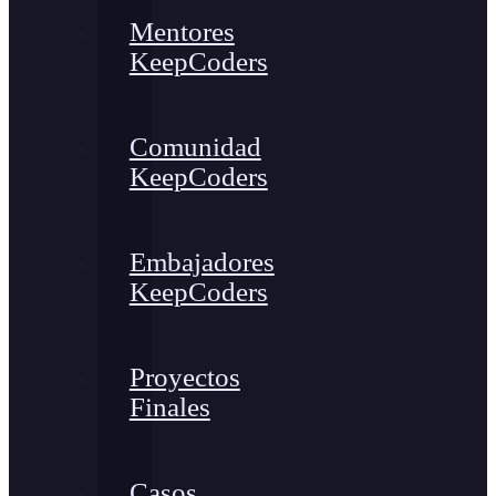
Mentores
KeepCoders
Comunidad
KeepCoders
Embajadores
KeepCoders
Proyectos
Finales
Casos