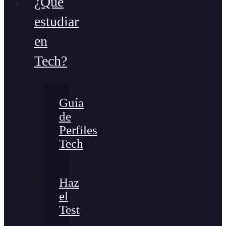
¿Qué
estudiar
en
Tech?
Guía
de
Perfiles
Tech
Haz
el
Test