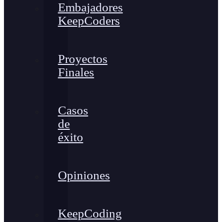
Embajadores
KeepCoders
Proyectos
Finales
Casos
de
éxito
Opiniones
KeepCoding