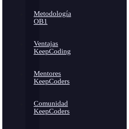
Metodología
OB1
Ventajas
KeepCoding
Mentores
KeepCoders
Comunidad
KeepCoders