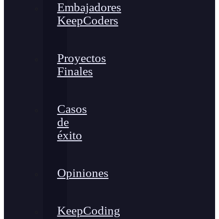
Embajadores
KeepCoders
Proyectos
Finales
Casos
de
éxito
Opiniones
KeepCoding