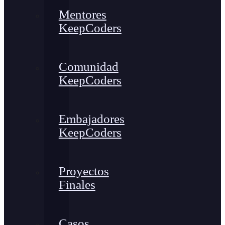
Mentores
KeepCoders
Comunidad
KeepCoders
Embajadores
KeepCoders
Proyectos
Finales
Casos