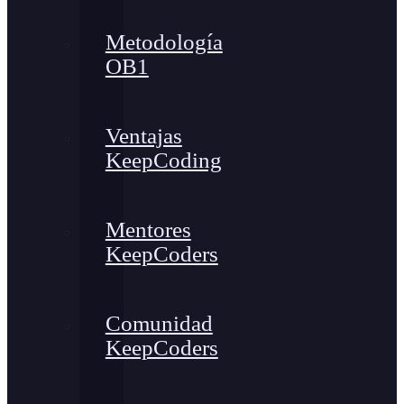
Metodología
OB1
Ventajas
KeepCoding
Mentores
KeepCoders
Comunidad
KeepCoders