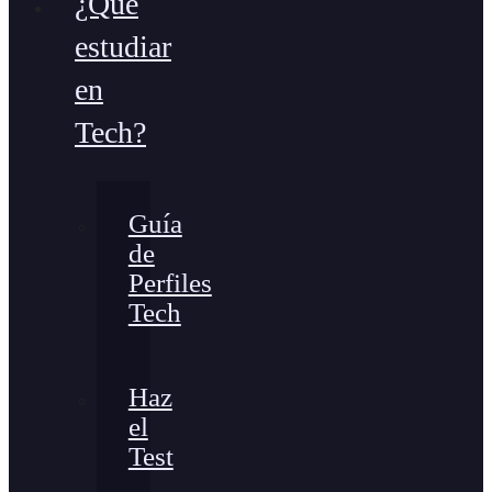
¿Qué
estudiar
en
Tech?
Guía
de
Perfiles
Tech
Haz
el
Test