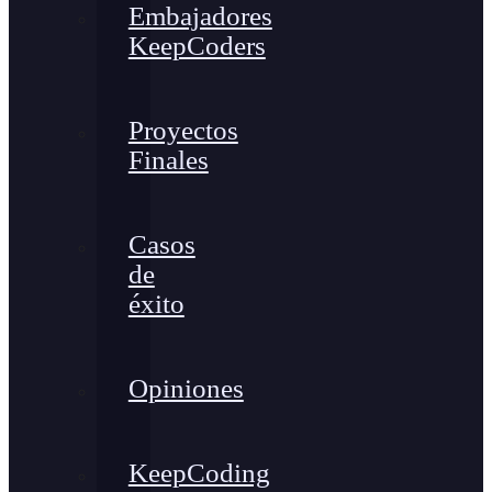
Embajadores
KeepCoders
Proyectos
Finales
Casos
de
éxito
Opiniones
KeepCoding