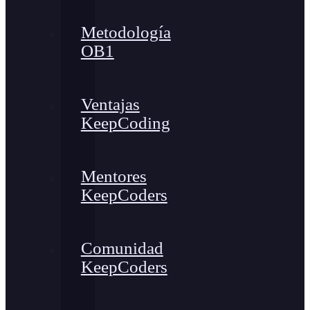
Metodología
OB1
Ventajas
KeepCoding
Mentores
KeepCoders
Comunidad
KeepCoders