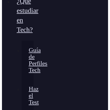
¿Qué
estudiar
en
Tech?
Guía
de
Perfiles
Tech
Haz
el
Test