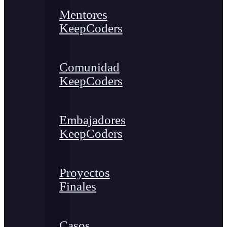
Mentores
KeepCoders
Comunidad
KeepCoders
Embajadores
KeepCoders
Proyectos
Finales
Casos