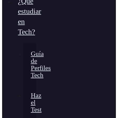
¿Qué
estudiar
en
Tech?
Guía
de
Perfiles
Tech
Haz
el
Test