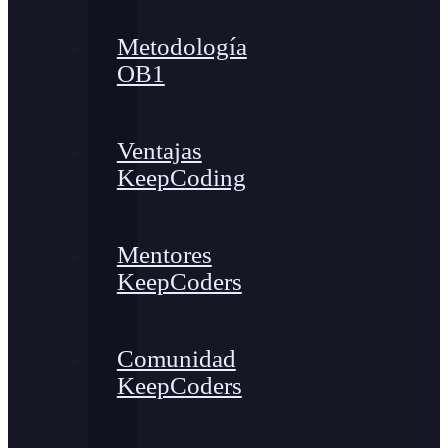
Metodología
OB1
Ventajas
KeepCoding
Mentores
KeepCoders
Comunidad
KeepCoders