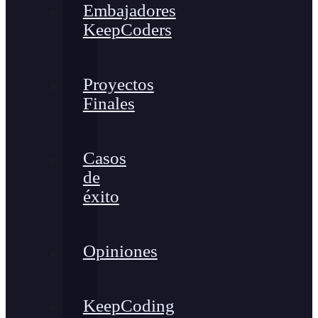
Embajadores
KeepCoders
Proyectos
Finales
Casos
de
éxito
Opiniones
KeepCoding