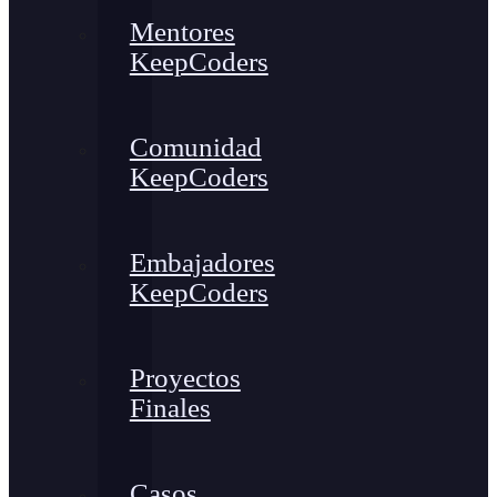
Mentores
KeepCoders
Comunidad
KeepCoders
Embajadores
KeepCoders
Proyectos
Finales
Casos