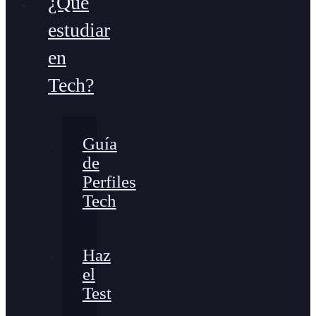
¿Qué
estudiar
en
Tech?
Guía
de
Perfiles
Tech
Haz
el
Test