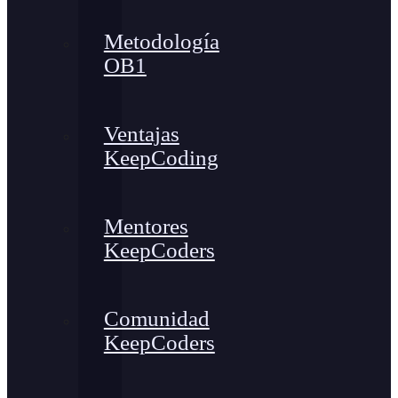
Metodología
OB1
Ventajas
KeepCoding
Mentores
KeepCoders
Comunidad
KeepCoders