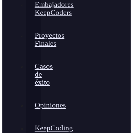
Embajadores
KeepCoders
Proyectos
Finales
Casos
de
éxito
Opiniones
KeepCoding