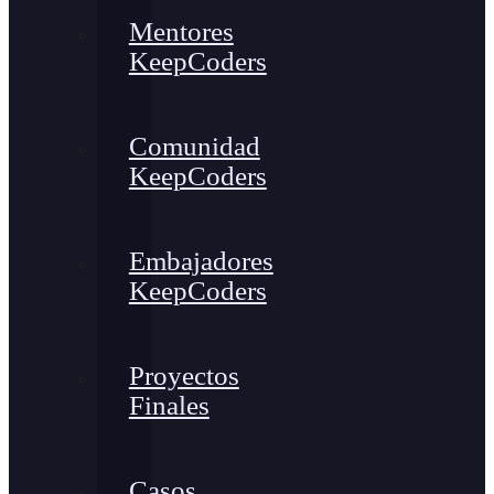
Mentores
KeepCoders
Comunidad
KeepCoders
Embajadores
KeepCoders
Proyectos
Finales
Casos