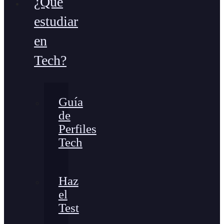
¿Qué
estudiar
en
Tech?
Guía
de
Perfiles
Tech
Haz
el
Test