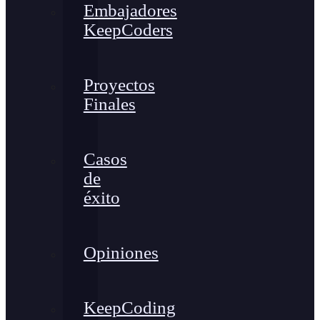
Embajadores
KeepCoders
Proyectos
Finales
Casos
de
éxito
Opiniones
KeepCoding