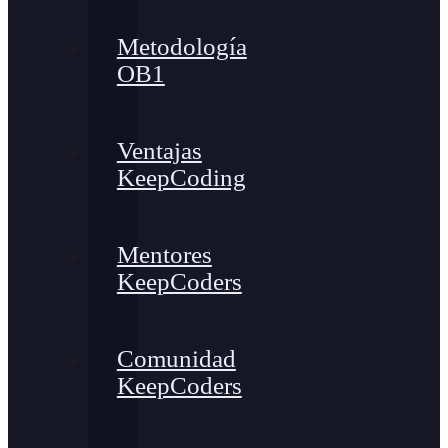
Metodología
OB1
Ventajas
KeepCoding
Mentores
KeepCoders
Comunidad
KeepCoders