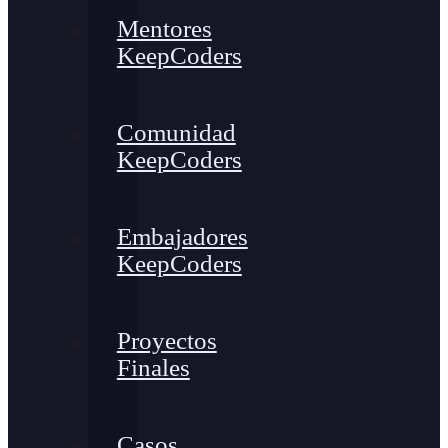
Mentores
KeepCoders
Comunidad
KeepCoders
Embajadores
KeepCoders
Proyectos
Finales
Casos