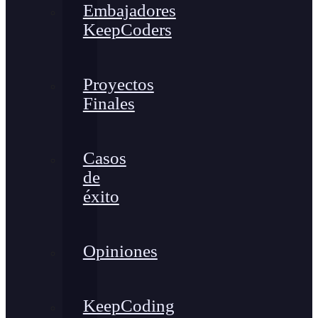
Embajadores
KeepCoders
Proyectos
Finales
Casos
de
éxito
Opiniones
KeepCoding