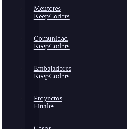
Mentores
KeepCoders
Comunidad
KeepCoders
Embajadores
KeepCoders
Proyectos
Finales
Casos