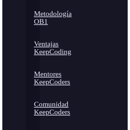
Metodología
OB1
Ventajas
KeepCoding
Mentores
KeepCoders
Comunidad
KeepCoders