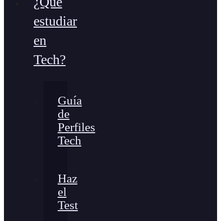
¿Qué
estudiar
en
Tech?
Guía
de
Perfiles
Tech
Haz
el
Test