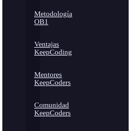
Metodología
OB1
Ventajas
KeepCoding
Mentores
KeepCoders
Comunidad
KeepCoders