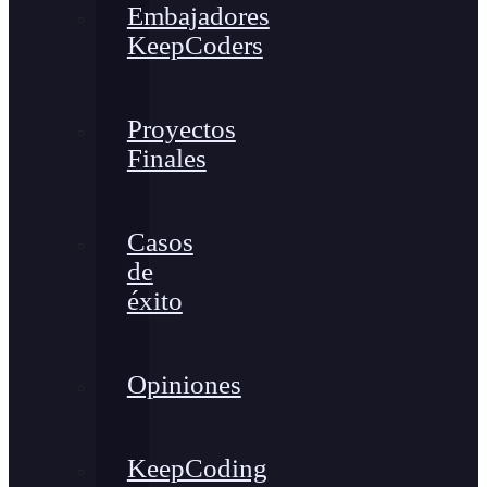
Embajadores
KeepCoders
Proyectos
Finales
Casos
de
éxito
Opiniones
KeepCoding