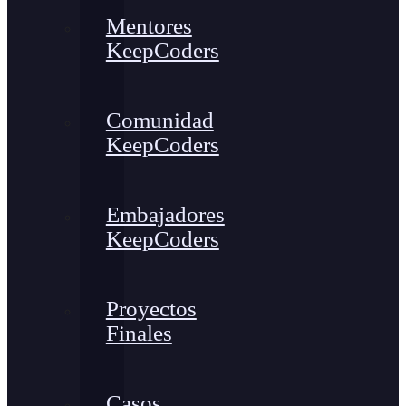
Mentores
KeepCoders
Comunidad
KeepCoders
Embajadores
KeepCoders
Proyectos
Finales
Casos