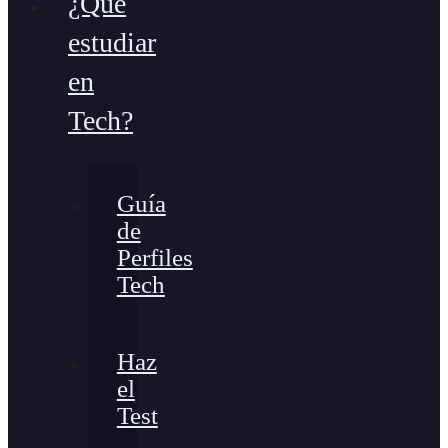
¿Qué
estudiar
en
Tech?
Guía
de
Perfiles
Tech
Haz
el
Test