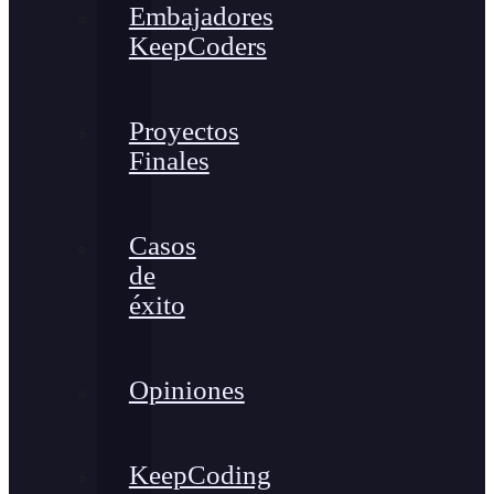
Embajadores
KeepCoders
Proyectos
Finales
Casos
de
éxito
Opiniones
KeepCoding