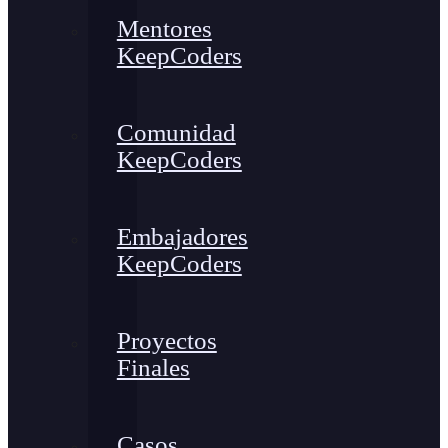
Mentores
KeepCoders
Comunidad
KeepCoders
Embajadores
KeepCoders
Proyectos
Finales
Casos