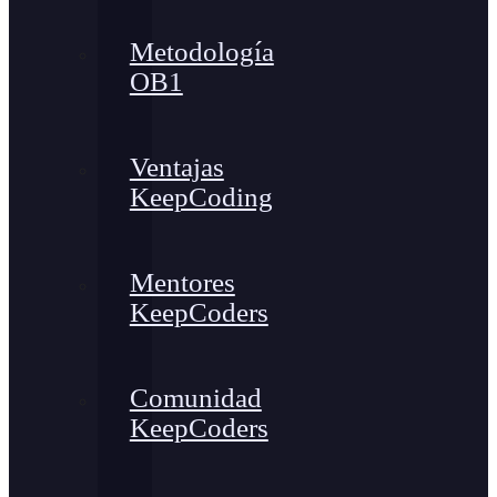
Metodología
OB1
Ventajas
KeepCoding
Mentores
KeepCoders
Comunidad
KeepCoders