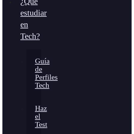
¿Qué
estudiar
en
Tech?
Guía
de
Perfiles
Tech
Haz
el
Test