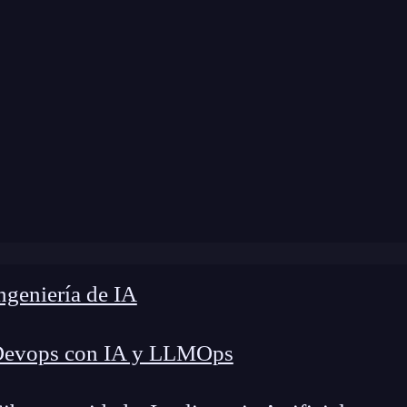
modificación:
25 de octubre de 2024 |
Tiempo de 
log
»
¿Cómo funciona la etiqueta iframe en HTML?
geniería de IA
Devops con IA y LLMOps