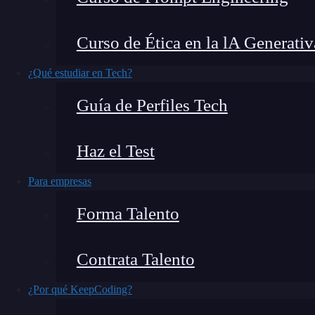
Una de las etiquetas que los desarrolladores we
Curso de Ética en la lA Generativ
inserción de contenidos desde fuentes externas
función de insertar documentos HTML
dentr
¿Qué estudiar en Tech?
funciona, este post es ideal para ti.
Guía de Perfiles Tech
Haz el Test
Para empresas
Forma Talento
Contrata Talento
¿Por qué KeepCoding?