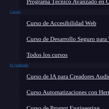
Programa Técnico Avanzado en Cib
Cursos
Curso de Accesibilidad Web
Curso de Desarrollo Seguro para
Todos los cursos
IA Aplicada
Lucia Gómez Salgado
Curso de IA para Creadores Audi
Contribuyo a acercar la realidad del sector tecno
visión de mercado y experiencia directa en proces
Curso Automatizaciones con Herra
Curso de Prompt Engineering