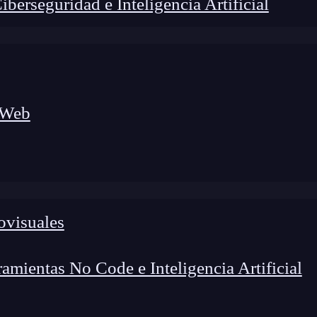
erseguridad e Inteligencia Artificial
 Web
ovisuales
lógico a nuevos profesionales, combinando conocimiento práctico,
os de transformación profesional.
mientas No Code e Inteligencia Artificial