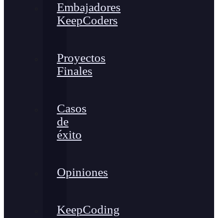
Embajadores
KeepCoders
Proyectos
Finales
Casos
de
éxito
Opiniones
KeepCoding