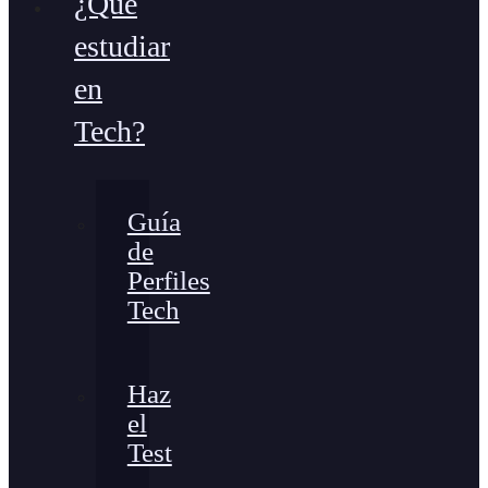
¿Qué
estudiar
en
Tech?
Guía
de
Perfiles
Tech
Haz
el
Test