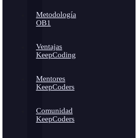
Metodología
OB1
Ventajas
KeepCoding
Mentores
KeepCoders
Comunidad
KeepCoders