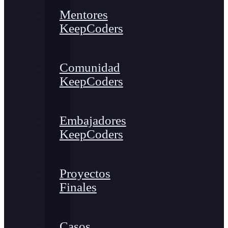
Mentores
KeepCoders
Comunidad
KeepCoders
Embajadores
KeepCoders
Proyectos
Finales
Casos