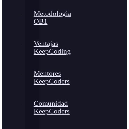
Metodología
OB1
Ventajas
KeepCoding
Mentores
KeepCoders
Comunidad
KeepCoders