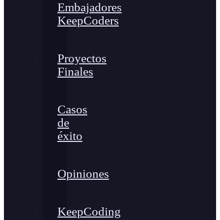
Embajadores
KeepCoders
Proyectos
Finales
Casos
de
éxito
Opiniones
KeepCoding