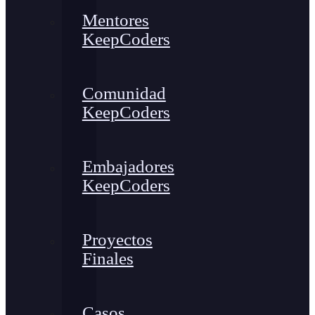
Mentores
KeepCoders
Comunidad
KeepCoders
Embajadores
KeepCoders
Proyectos
Finales
Casos