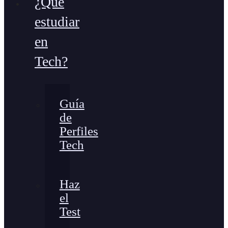
¿Qué
estudiar
en
Tech?
Guía
de
Perfiles
Tech
Haz
el
Test