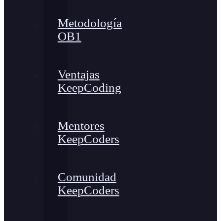
Metodología
OB1
Ventajas
KeepCoding
Mentores
KeepCoders
Comunidad
KeepCoders