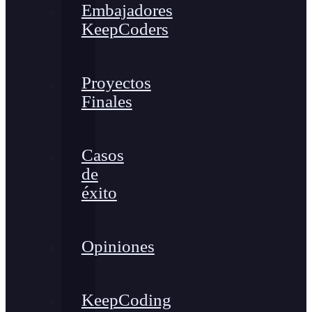
Embajadores
KeepCoders
Proyectos
Finales
Casos
de
éxito
Opiniones
KeepCoding