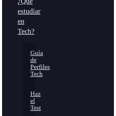
¿Qué
estudiar
en
Tech?
Guía
de
Perfiles
Tech
Haz
el
Test