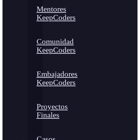
Mentores
KeepCoders
Comunidad
KeepCoders
Embajadores
KeepCoders
Proyectos
Finales
Casos