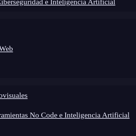
erseguridad e Inteligencia Artificial
 Web
ovisuales
lógico a nuevos profesionales, combinando conocimiento práctico,
os de transformación profesional.
mientas No Code e Inteligencia Artificial