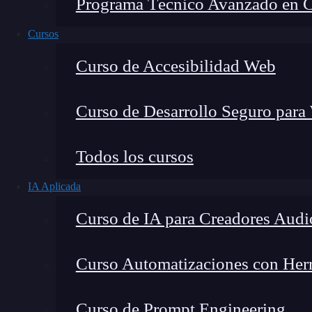
Programa Técnico Avanzado en Cib
Cursos
Curso de Accesibilidad Web
Curso de Desarrollo Seguro para
Todos los cursos
IA Aplicada
Lucia Gómez Salgado
Curso de IA para Creadores Audi
Contribuyo a acercar la realidad del sector tecno
visión de mercado y experiencia directa en proces
Curso Automatizaciones con Herra
Curso de Prompt Engineering