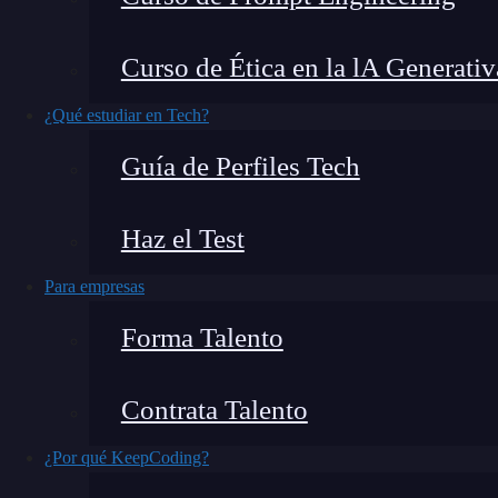
Afortunadamente
ser estudiante hoy en día r
Curso de Ética en la lA Generativ
ha convertido en un gran aliado en el camino 
mejores apps para estudiantes,
tenemos que de
¿Qué estudiar en Tech?
opciones correctas porque hay demasiadas apli
Guía de Perfiles Tech
daremos las 5 mejores apps para estudiante
tu productividad
para que las pongas a prueba
Haz el Test
Para empresas
Forma Talento
Contrata Talento
¿Por qué KeepCoding?