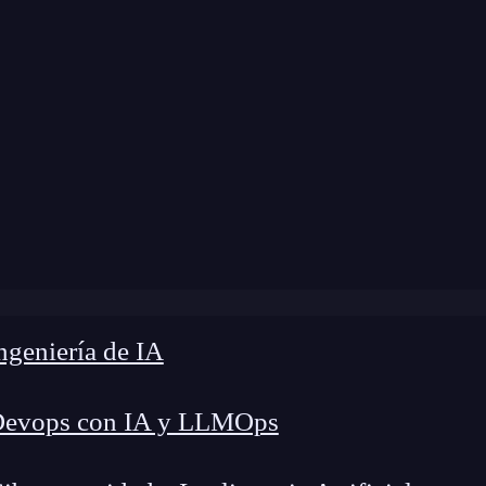
 modificación:
8 de abril de 2025 |
Tiempo de Le
g
»
Las mejores apps para estudiantes: Aprende diferente
geniería de IA
Devops con IA y LLMOps