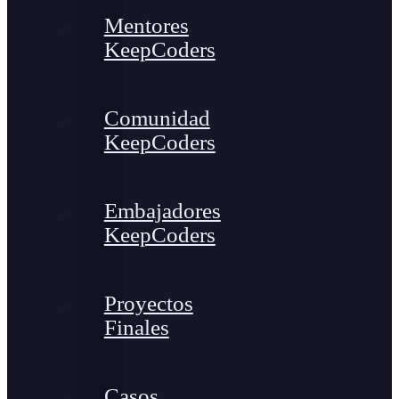
Mentores
KeepCoders
Comunidad
KeepCoders
Embajadores
KeepCoders
Proyectos
Finales
Casos