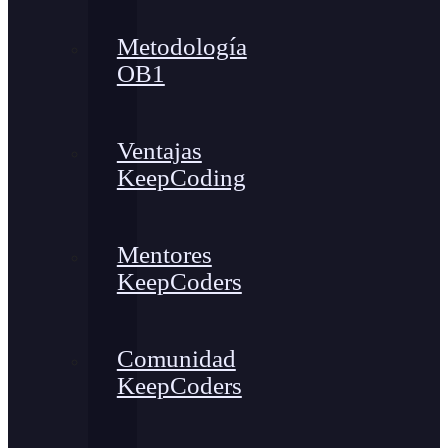
Metodología
OB1
Ventajas
KeepCoding
Mentores
KeepCoders
Comunidad
KeepCoders