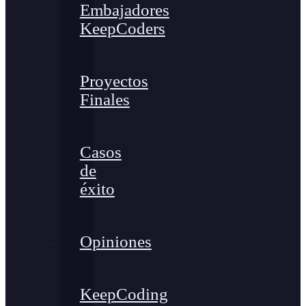
Embajadores
KeepCoders
Proyectos
Finales
Casos
de
éxito
Opiniones
KeepCoding