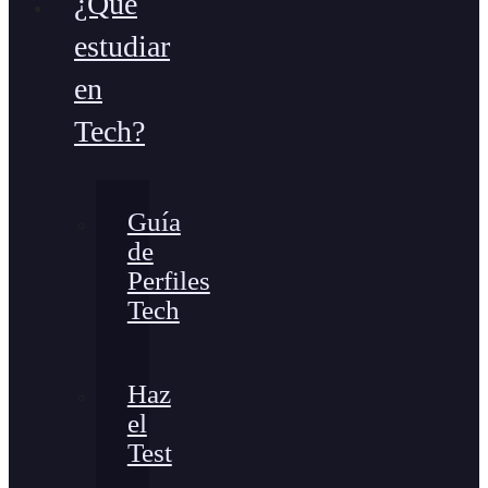
¿Qué
estudiar
en
Tech?
Guía
de
Perfiles
Tech
Haz
el
Test