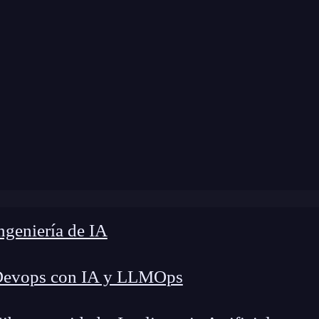
dificación:
20 de noviembre de 2025 |
Tiempo de
nguajes Clave en Ciberseguridad: 7 Esenciales para Domi
geniería de IA
Devops con IA y LLMOps