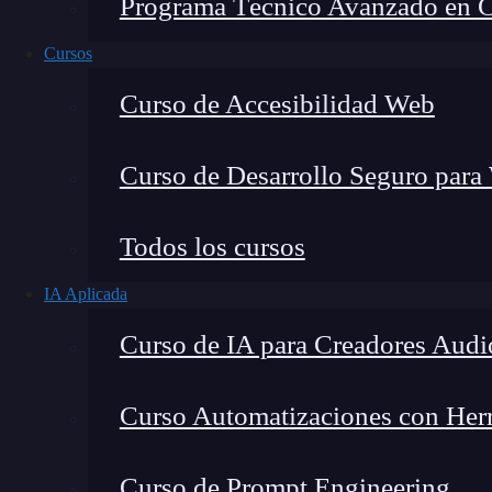
Programa Técnico Avanzado en Cib
Cursos
Curso de Accesibilidad Web
Curso de Desarrollo Seguro para
Todos los cursos
IA Aplicada
Lucia Gómez Salgado
Curso de IA para Creadores Audi
Contribuyo a acercar la realidad del sector tecno
visión de mercado y experiencia directa en proces
Curso Automatizaciones con Herra
Curso de Prompt Engineering