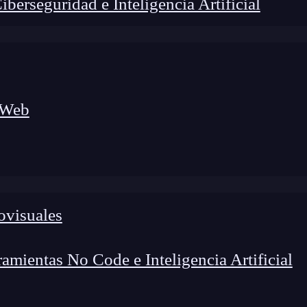
erseguridad e Inteligencia Artificial
 Web
ovisuales
lógico a nuevos profesionales, combinando conocimiento práctico,
os de transformación profesional.
mientas No Code e Inteligencia Artificial