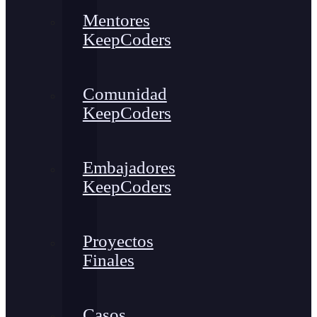
Mentores
KeepCoders
Comunidad
KeepCoders
Embajadores
KeepCoders
Proyectos
Finales
Casos