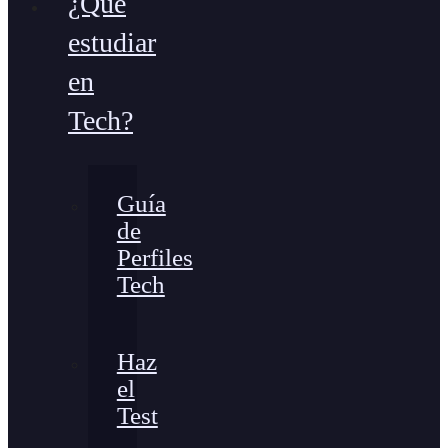
¿Qué
estudiar
en
Tech?
Guía
de
Perfiles
Tech
Haz
el
Test