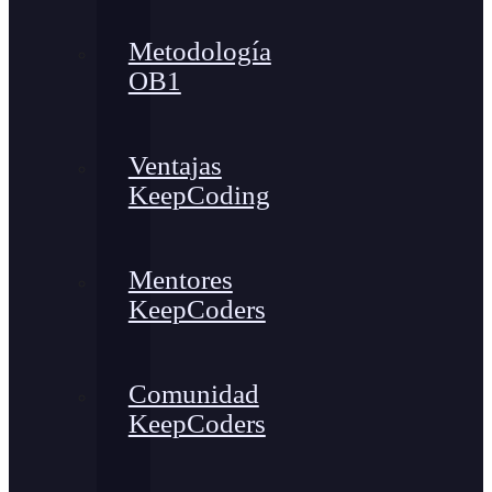
Metodología
OB1
Ventajas
KeepCoding
Mentores
KeepCoders
Comunidad
KeepCoders