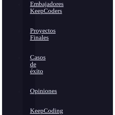
Embajadores
KeepCoders
Proyectos
Finales
Casos
de
éxito
Opiniones
KeepCoding