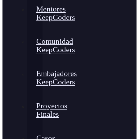
Mentores
KeepCoders
Comunidad
KeepCoders
Embajadores
KeepCoders
Proyectos
Finales
Casos