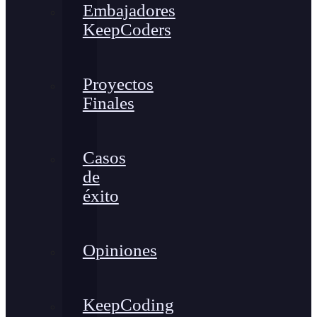
Embajadores
KeepCoders
Proyectos
Finales
Casos
de
éxito
Opiniones
KeepCoding