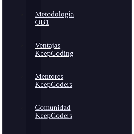
Metodología
OB1
Ventajas
KeepCoding
Mentores
KeepCoders
Comunidad
KeepCoders