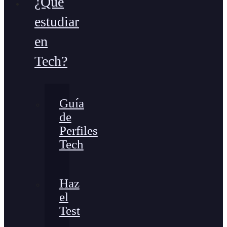
¿Qué
estudiar
en
Tech?
Guía
de
Perfiles
Tech
Haz
el
Test