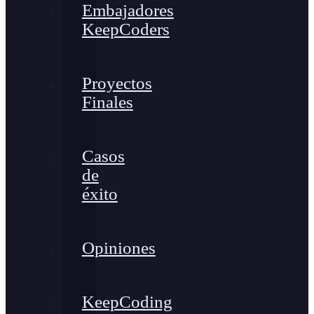
Embajadores
KeepCoders
Proyectos
Finales
Casos
de
éxito
Opiniones
KeepCoding