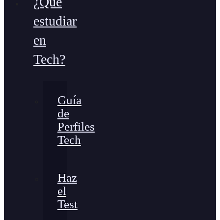
¿Qué
estudiar
en
Tech?
Guía
de
Perfiles
Tech
Haz
el
Test