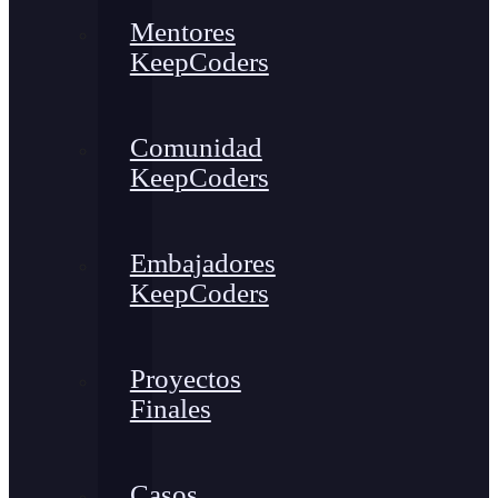
Mentores
KeepCoders
Comunidad
KeepCoders
Embajadores
KeepCoders
Proyectos
Finales
Casos