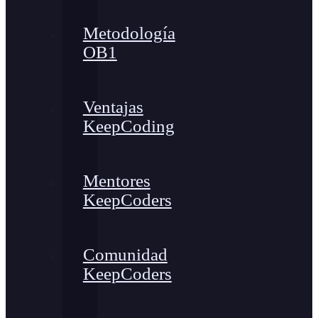
Metodología
OB1
Ventajas
KeepCoding
Mentores
KeepCoders
Comunidad
KeepCoders