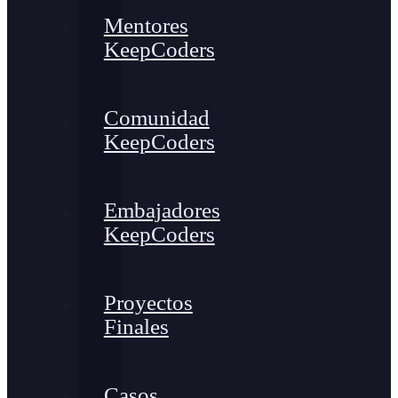
Mentores
KeepCoders
Comunidad
KeepCoders
Embajadores
KeepCoders
Proyectos
Finales
Casos