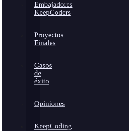
Embajadores
KeepCoders
Proyectos
Finales
Casos
de
éxito
Opiniones
KeepCoding