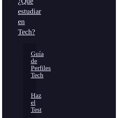
¿Qué
estudiar
en
Tech?
Guía
de
Perfiles
Tech
Haz
el
Test