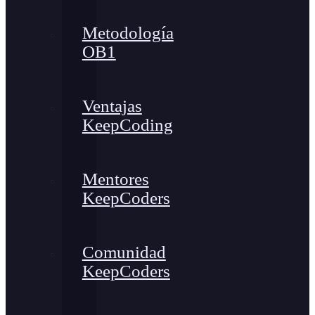
Metodología
OB1
Ventajas
KeepCoding
Mentores
KeepCoders
Comunidad
KeepCoders