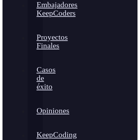
Embajadores
KeepCoders
Proyectos
Finales
Casos
de
éxito
Opiniones
KeepCoding