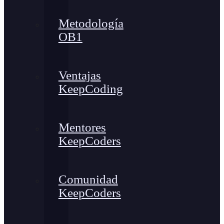
Metodología
OB1
Ventajas
KeepCoding
Mentores
KeepCoders
Comunidad
KeepCoders