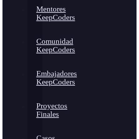
Mentores
KeepCoders
Comunidad
KeepCoders
Embajadores
KeepCoders
Proyectos
Finales
Casos