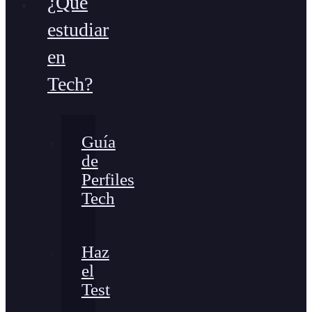
¿Qué
estudiar
en
Tech?
Guía
de
Perfiles
Tech
Haz
el
Test