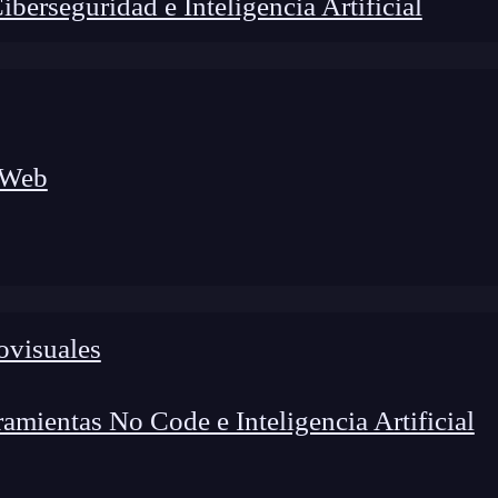
erseguridad e Inteligencia Artificial
 Web
ovisuales
lógico a nuevos profesionales, combinando conocimiento práctico,
os de transformación profesional.
mientas No Code e Inteligencia Artificial