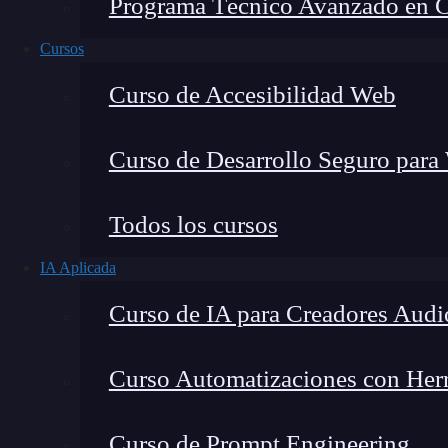
Programa Técnico Avanzado en Cib
Cursos
Curso de Accesibilidad Web
Curso de Desarrollo Seguro para
Todos los cursos
IA Aplicada
Lucia Gómez Salgado
Curso de IA para Creadores Audi
Contribuyo a acercar la realidad del sector tecno
visión de mercado y experiencia directa en proces
Curso Automatizaciones con Herra
Curso de Prompt Engineering