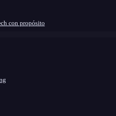
la lógica de programación con IA, este artículo es
ch con propósito
a artificial es una
herramienta
revolucionaria para
ompartiré mi experiencia aplicándola y cómo puedes
ero.
ng
ia
ación