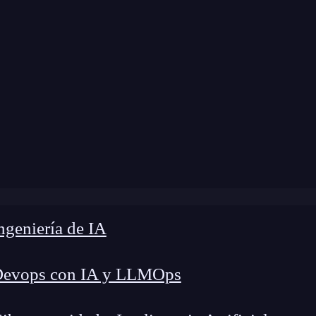
 modificación:
7 de enero de 2026 |
Tiempo de L
der la lógica de programación con IA: 7 pasos para domin
geniería de IA
Devops con IA y LLMOps