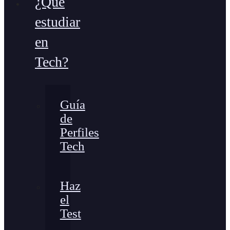
¿Qué
estudiar
en
Tech?
Guía
de
Perfiles
Tech
Haz
el
Test