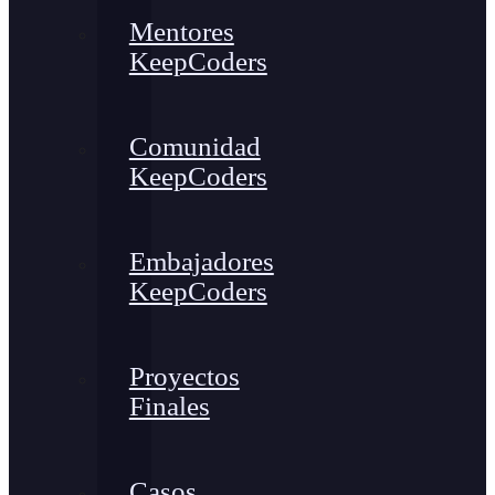
Mentores
KeepCoders
Comunidad
KeepCoders
Embajadores
KeepCoders
Proyectos
Finales
Casos