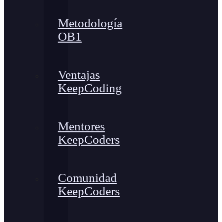
Metodología
OB1
Ventajas
KeepCoding
Mentores
KeepCoders
Comunidad
KeepCoders