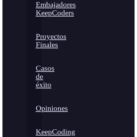
Embajadores
KeepCoders
Proyectos
Finales
Casos
de
éxito
Opiniones
KeepCoding