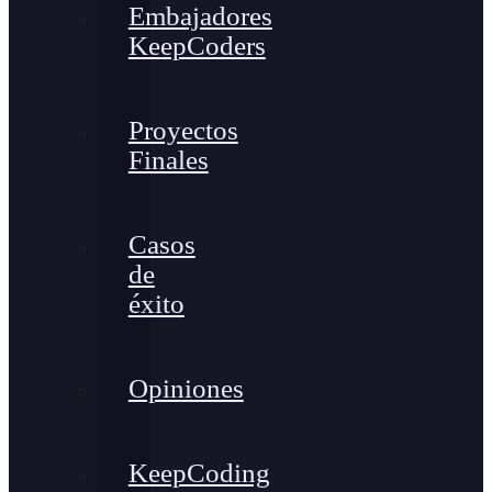
Embajadores
KeepCoders
Proyectos
Finales
Casos
de
éxito
Opiniones
KeepCoding