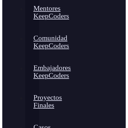
Mentores
KeepCoders
Comunidad
KeepCoders
Embajadores
KeepCoders
Proyectos
Finales
Casos