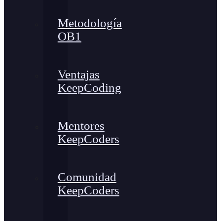
Metodología
OB1
Ventajas
KeepCoding
Mentores
KeepCoders
Comunidad
KeepCoders