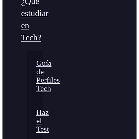
¿Qué
estudiar
en
Tech?
Guía
de
Perfiles
Tech
Haz
el
Test