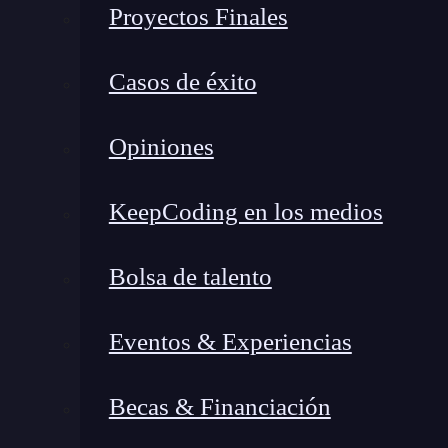
Proyectos Finales
adelante, cuando la complejidad de análisis au
Esta herramienta, aunque más compleja, me brin
Casos de éxito
personalizadas y modelar grandes conjuntos de
cotidiana, voy a explicarte no solo las caracter
Opiniones
herramienta según tus objetivos reales.
Looker Studio vs Tableau: Cl
KeepCoding en los medios
diferencias
Bolsa de talento
Eventos & Experiencias
Becas & Financiación