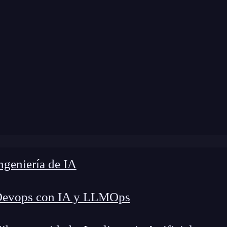
modificación:
24 de octubre de 2025 |
Tiempo de 
Studio vs Tableau: Guía completa para elegir la mejor her
geniería de IA
Devops con IA y LLMOps