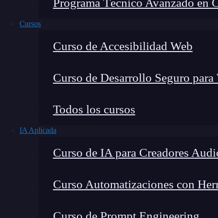
Programa Técnico Avanzado en Cib
Cursos
Curso de Accesibilidad Web
Curso de Desarrollo Seguro para
Todos los cursos
IA Aplicada
Lucia Gómez Salgado
Curso de IA para Creadores Audi
Contribuyo a acercar la realidad del sector tecno
visión de mercado y experiencia directa en proces
Curso Automatizaciones con Herra
Curso de Prompt Engineering