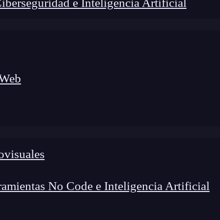
erseguridad e Inteligencia Artificial
 Web
ovisuales
lógico a nuevos profesionales, combinando conocimiento práctico,
os de transformación profesional.
mientas No Code e Inteligencia Artificial