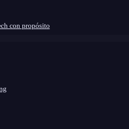
ch con propósito
ng
claremos para quién es cada plataforma. Looker