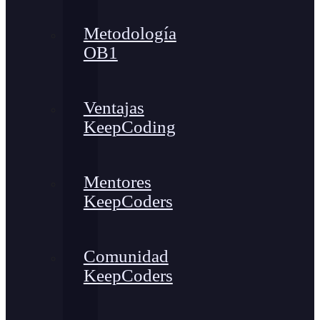
Metodología
OB1
Ventajas
KeepCoding
Mentores
KeepCoders
Comunidad
KeepCoders