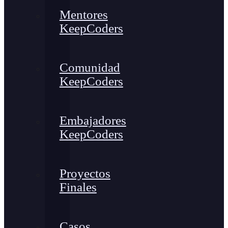
Mentores
KeepCoders
Comunidad
KeepCoders
Embajadores
KeepCoders
Proyectos
Finales
Casos