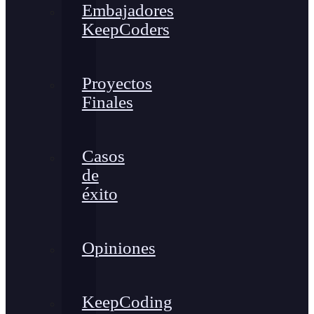
Embajadores
KeepCoders
Proyectos
Finales
Casos
de
éxito
Opiniones
KeepCoding