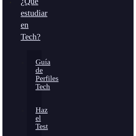
¿Qué
estudiar
en
Tech?
Guía
de
Perfiles
Tech
Haz
el
Test