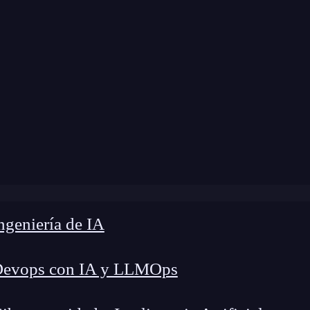
dificación:
12 de noviembre de 2024 |
Tiempo de
noce los mejores DNS en 2024: opciones privadas y segu
geniería de IA
Devops con IA y LLMOps