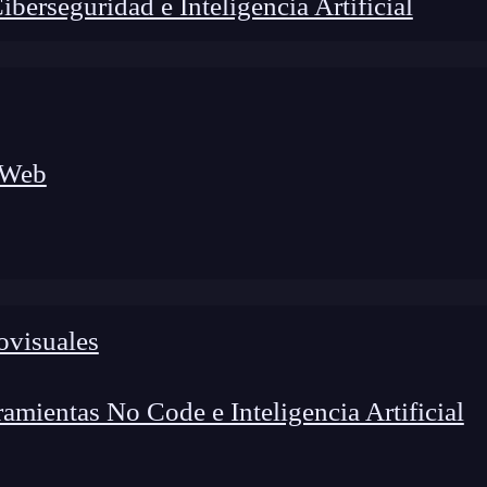
erseguridad e Inteligencia Artificial
 Web
ovisuales
lógico a nuevos profesionales, combinando conocimiento práctico,
os de transformación profesional.
mientas No Code e Inteligencia Artificial