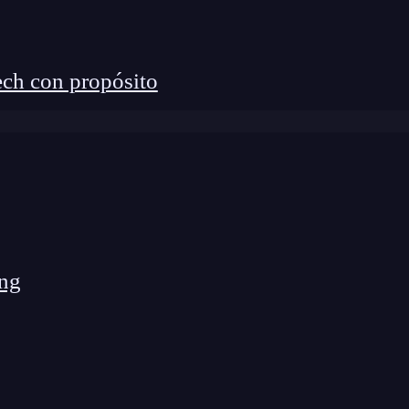
sis internos de rendimiento.
ch con propósito
ng