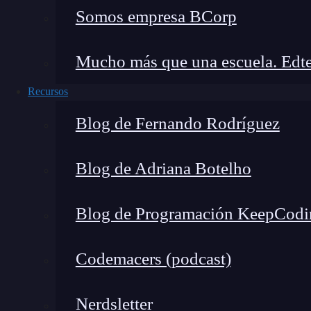
Contras
: Recoge algunos datos para análi
Somos empresa BCorp
Verisign (64.6.64.6 y 64.6.65.6)
Mucho más que una escuela. Edte
Recursos
Blog de Fernando Rodríguez
Blog de Adriana Botelho
Blog de Programación KeepCodi
Codemacers (podcast)
Nerdsletter