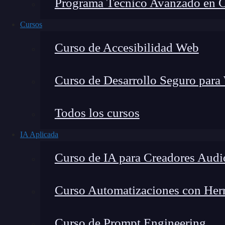
Programa Técnico Avanzado en Cib
Cursos
Curso de Accesibilidad Web
Curso de Desarrollo Seguro para
Todos los cursos
IA Aplicada
Lucia Gómez Salgado
Curso de IA para Creadores Audi
Contribuyo a acercar la realidad del sector tecno
visión de mercado y experiencia directa en proces
Curso Automatizaciones con Herra
Curso de Prompt Engineering