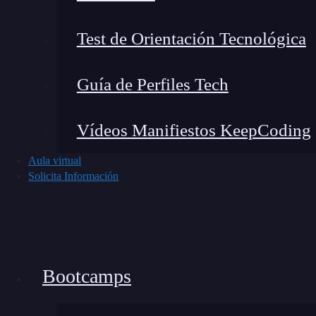
Test de Orientación Tecnológica
Verisign DNS
es otro de los mejores DNS, porq
Guía de Perfiles Tech
no es el DNS más rápido disponible,
tiene ser
conexión estable y segura,
ideal si quieres evi
Vídeos Manifiestos KeepCoding
Ventajas
: Gran enfoque en la privacidad y
Aula virtual
Contras
: No cuenta con bloqueador de an
Solicita Información
FreeDNS (37.235.1.174 y 37.235.1.177)
Bootcamps