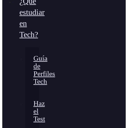
¿Qué
estudiar
en
Tech?
Guía
de
Perfiles
Tech
Haz
el
Test