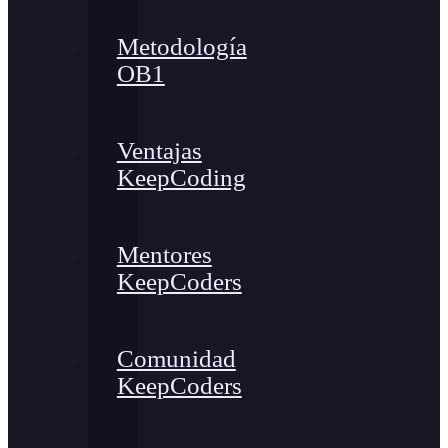
Metodología
OB1
Ventajas
KeepCoding
Mentores
KeepCoders
Comunidad
KeepCoders