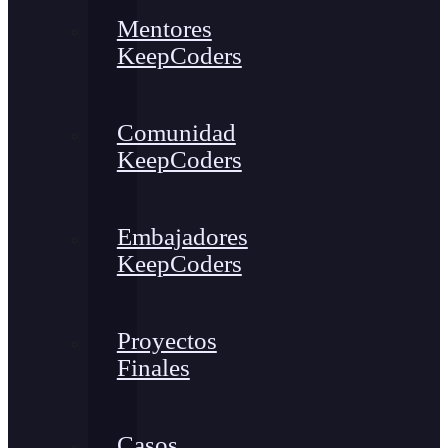
Mentores
KeepCoders
Comunidad
KeepCoders
Embajadores
KeepCoders
Proyectos
Finales
Casos