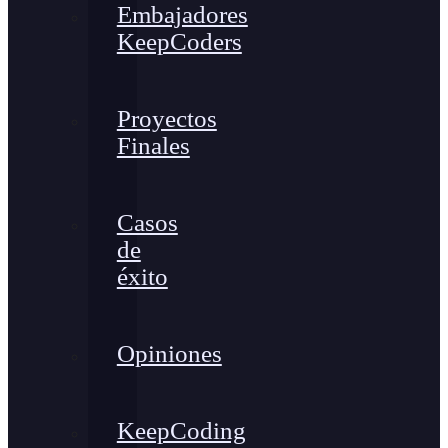
Embajadores
KeepCoders
Proyectos
Finales
Casos
de
éxito
Opiniones
KeepCoding