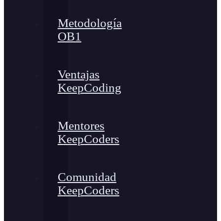
Metodología
OB1
Ventajas
KeepCoding
Mentores
KeepCoders
Comunidad
KeepCoders