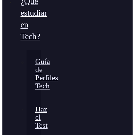
¿Qué
estudiar
en
Tech?
Guía
de
Perfiles
Tech
Haz
el
Test