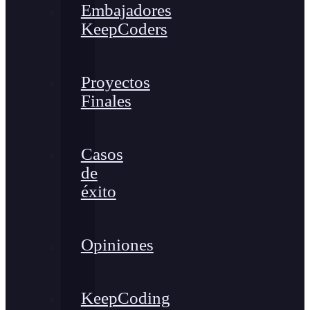
Embajadores
KeepCoders
Proyectos
Finales
Casos
de
éxito
Opiniones
KeepCoding