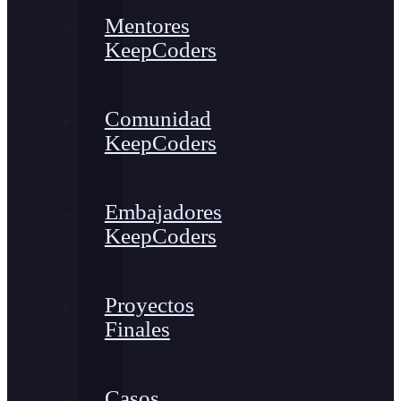
Mentores
KeepCoders
Comunidad
KeepCoders
Embajadores
KeepCoders
Proyectos
Finales
Casos