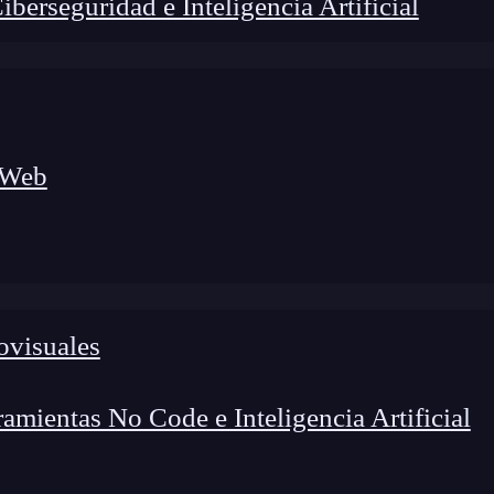
erseguridad e Inteligencia Artificial
 Web
ovisuales
lógico a nuevos profesionales, combinando conocimiento práctico,
os de transformación profesional.
mientas No Code e Inteligencia Artificial