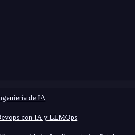
dificación:
10 de septiembre de 2025 |
Tiempo de
ge: Guía para automatización No-Code y mejora de la pro
geniería de IA
Devops con IA y LLMOps