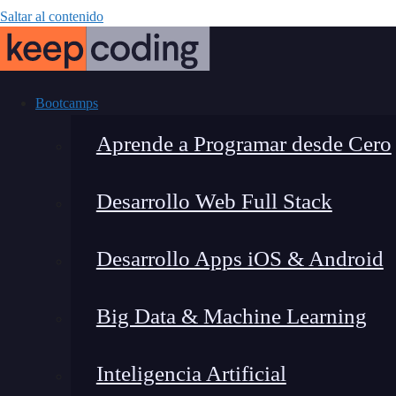
Saltar al contenido
Bootcamps
Aprende a Programar desde Cero
Desarrollo Web Full Stack
Make Bridge: 
Desarrollo Apps iOS & Android
No-Code y me
Big Data & Machine Learning
Inteligencia Artificial