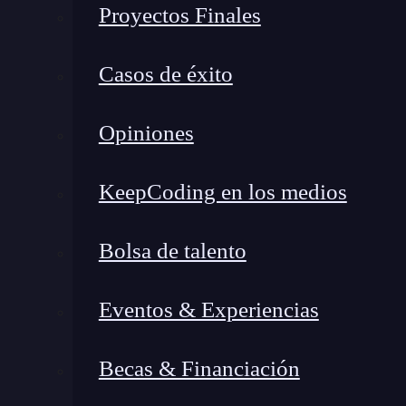
Proyectos Finales
Desde mi experiencia personal, esta plataforma 
Casos de éxito
Una interfaz intuitiva de arrastrar y soltar 
Compatible con más de 1,000 aplicaciones
Opiniones
específicas de nicho.
La capacidad de manejar procesos automat
KeepCoding en los medios
y rutas múltiples.
Bolsa de talento
En resumen, un bridge en Make.com es ese conec
que trabajen coordinadas sin intervención manu
Eventos & Experiencias
no-code.
Qué hace único al bridge de
Becas & Financiación
code