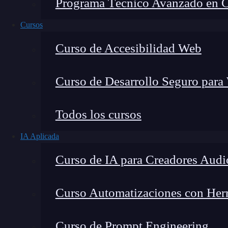
Programa Técnico Avanzado en Cib
Cursos
Curso de Accesibilidad Web
Curso de Desarrollo Seguro para
Todos los cursos
IA Aplicada
Lucia Gómez Salgado
Curso de IA para Creadores Audi
Contribuyo a acercar la realidad del sector tecno
visión de mercado y experiencia directa en proces
Curso Automatizaciones con Herra
Curso de Prompt Engineering