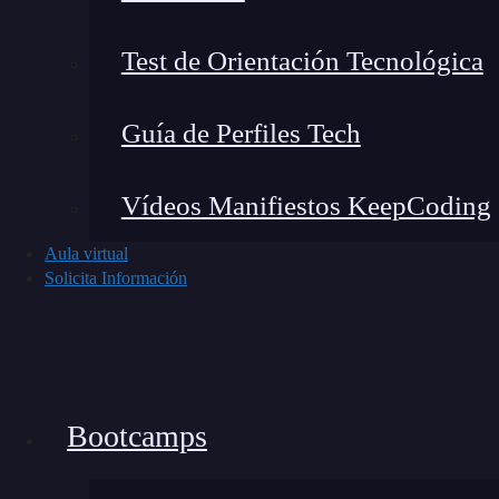
Test de Orientación Tecnológica
Guía de Perfiles Tech
Vídeos Manifiestos KeepCoding
He probado varias herramientas populares, y t
sólidas:
Aula virtual
Solicita Información
1. Flexibilidad y control avanzados
Permite construir workflows detallados y perso
se ejecuten ciertas acciones si se cumplen condi
Bootcamps
plataformas más simplificadas.
2. Escalabilidad alineada a tus necesid