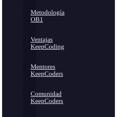
Metodología
OB1
Ventajas
KeepCoding
Mentores
KeepCoders
Comunidad
KeepCoders