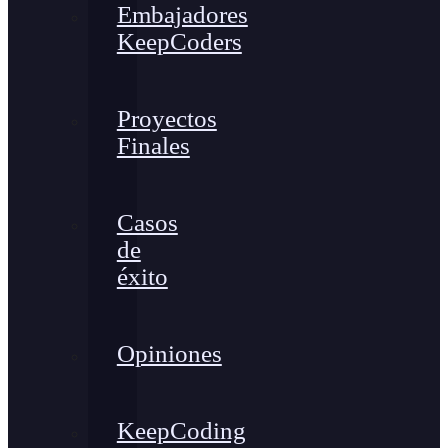
Embajadores
KeepCoders
Proyectos
Finales
Casos
de
éxito
Opiniones
KeepCoding