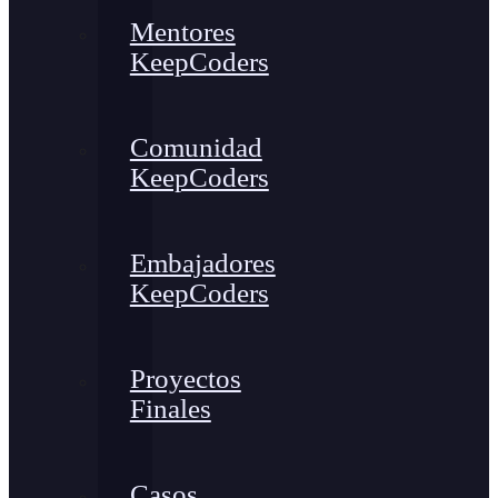
Mentores
KeepCoders
Comunidad
KeepCoders
Embajadores
KeepCoders
Proyectos
Finales
Casos