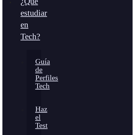
¿Qué
estudiar
en
Tech?
Guía
de
Perfiles
Tech
Haz
el
Test