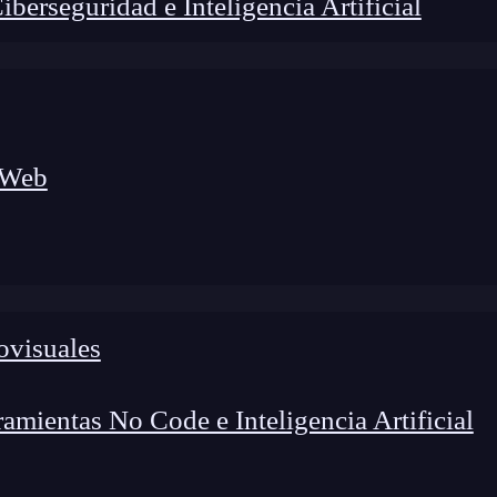
erseguridad e Inteligencia Artificial
 Web
ovisuales
foco en el desarrollo de talento y el análisis del sector
o evolucionan las tecnologías, qué competencias demanda el
 el entorno tech.
mientas No Code e Inteligencia Artificial