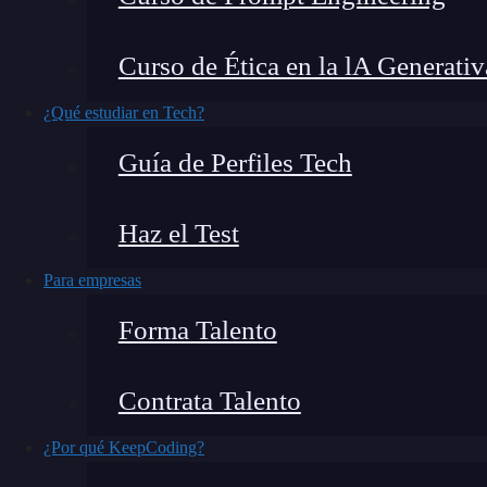
La Máquina de Turing
es un concepto que tr
Curso de Ética en la lA Generativ
propuesto por
Alan Turing
en 1936, y a pesar 
¿Qué estudiar en Tech?
para entender cómo funcionan los computad
Guía de Perfiles Tech
En este artículo te explicaré
qué es la Máquin
sencillos.
Haz el Test
¿Qué encontrarás en este post?
Para empresas
Forma Talento
¿Qué es la Máquina de Turing?
Contrata Talento
Historia y origen
¿Por qué KeepCoding?
Tipos de Máquinas de Turing