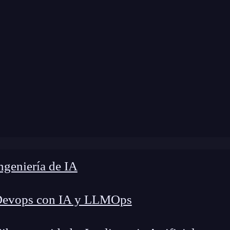
 modificación:
27 de marzo de 2025 |
Tiempo de 
Máquina de Turing: Qué es y funcionamiento con ejemplo
geniería de IA
Devops con IA y LLMOps