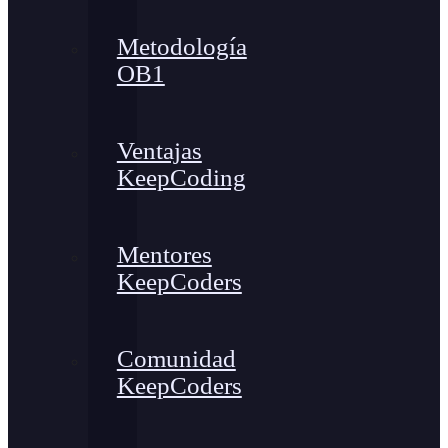
Metodología
OB1
Ventajas
KeepCoding
Mentores
KeepCoders
Comunidad
KeepCoders