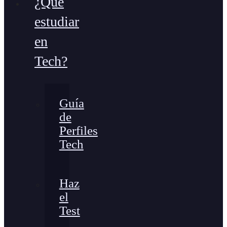
¿Qué
estudiar
en
Tech?
Guía
de
Perfiles
Tech
Haz
el
Test