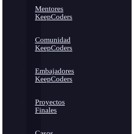
Mentores
KeepCoders
Comunidad
KeepCoders
Embajadores
KeepCoders
Proyectos
Finales
Casos