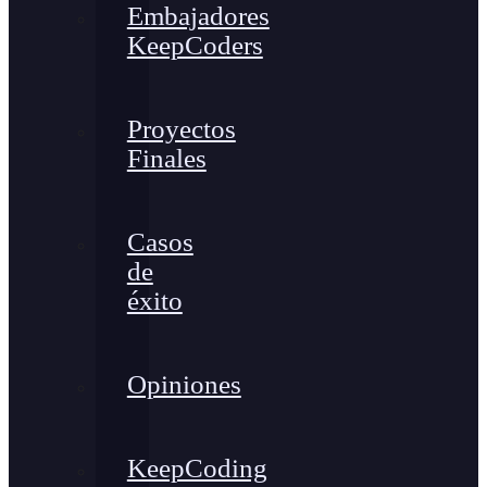
Embajadores
KeepCoders
Proyectos
Finales
Casos
de
éxito
Opiniones
KeepCoding