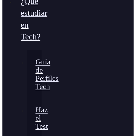
¿Qué
estudiar
en
Tech?
Guía
de
Perfiles
Tech
Haz
el
Test