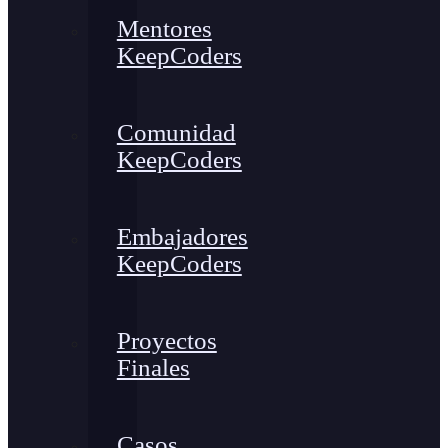
Mentores
KeepCoders
Comunidad
KeepCoders
Embajadores
KeepCoders
Proyectos
Finales
Casos