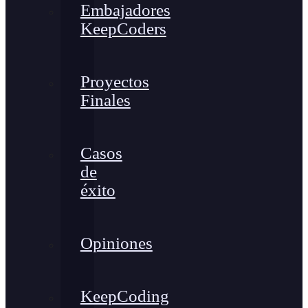
Embajadores
KeepCoders
Proyectos
Finales
Casos
de
éxito
Opiniones
KeepCoding