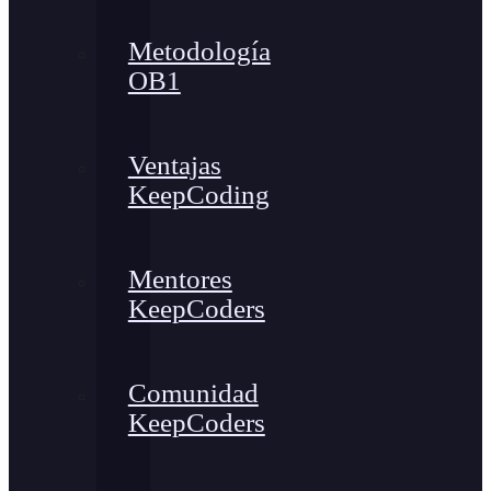
Metodología
OB1
Ventajas
KeepCoding
Mentores
KeepCoders
Comunidad
KeepCoders