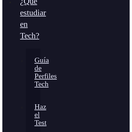
¿Qué
estudiar
en
Tech?
Guía
de
Perfiles
Tech
Haz
el
Test