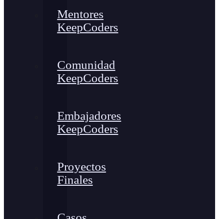
Mentores
KeepCoders
Comunidad
KeepCoders
Embajadores
KeepCoders
Proyectos
Finales
Casos