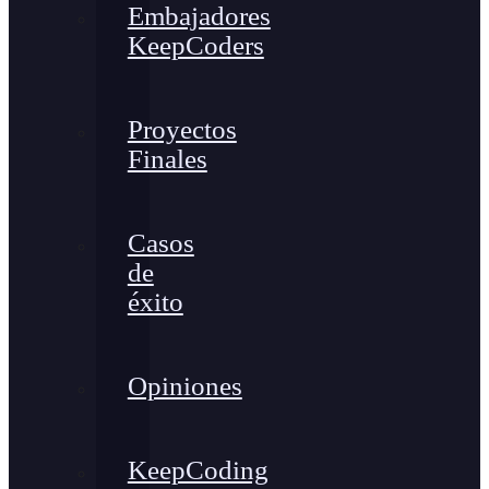
Embajadores
KeepCoders
Proyectos
Finales
Casos
de
éxito
Opiniones
KeepCoding