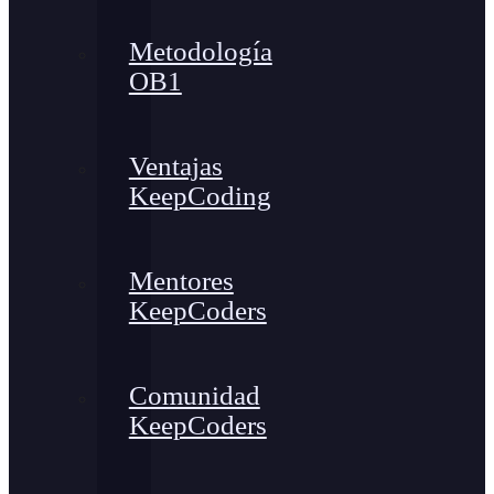
Metodología
OB1
Ventajas
KeepCoding
Mentores
KeepCoders
Comunidad
KeepCoders