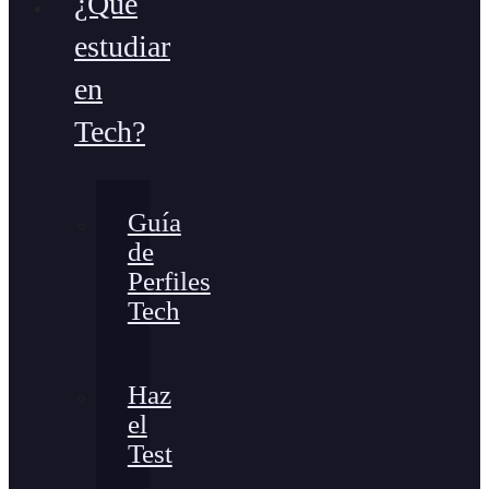
¿Qué
estudiar
en
Tech?
Guía
de
Perfiles
Tech
Haz
el
Test