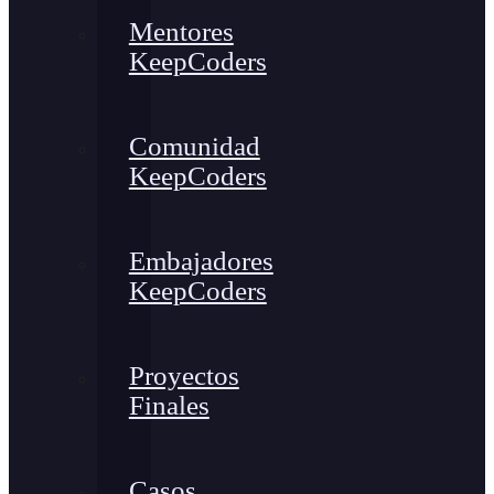
Mentores
KeepCoders
Comunidad
KeepCoders
Embajadores
KeepCoders
Proyectos
Finales
Casos