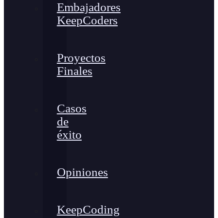
Embajadores
KeepCoders
Proyectos
Finales
Casos
de
éxito
Opiniones
KeepCoding