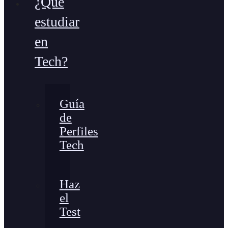
¿Qué
estudiar
en
Tech?
Guía
de
Perfiles
Tech
Haz
el
Test