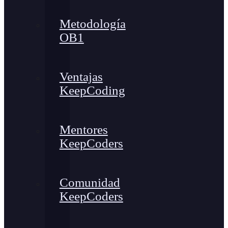
Metodología
OB1
Ventajas
KeepCoding
Mentores
KeepCoders
Comunidad
KeepCoders