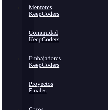
Mentores
KeepCoders
Comunidad
KeepCoders
Embajadores
KeepCoders
Proyectos
Finales
Casos