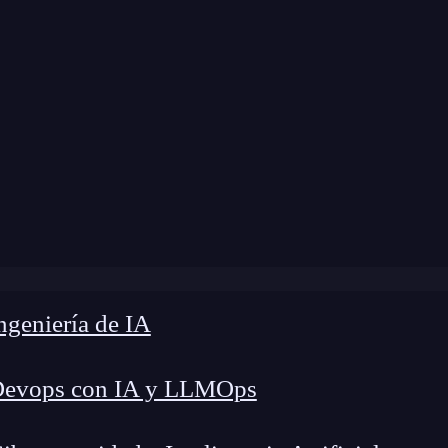
a modificación:
5 de julio de 2024 |
Tiempo de L
 y recomendaciones para mejorar la Ciberseguridad para lo
geniería de IA
Devops con IA y LLMOps