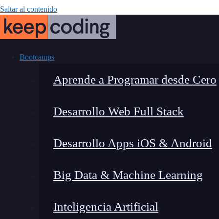
Saltar al contenido
Bootcamps
Aprende a Programar desde Cero
Desarrollo Web Full Stack
7 consejos y r
Desarrollo Apps iOS & Android
la Ciberseg
Big Data & Machine Learning
Inteligencia Artificial