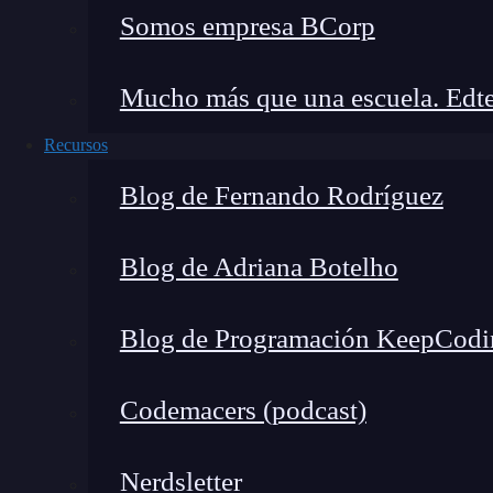
Somos empresa BCorp
La posibilidad de hacer click no implica que t
maliciosos
pueden causar daños como el robo de
Mucho más que una escuela. Edte
sucede, sobre todo, a través de correos electr
confianza u oficial. Hay diferentes variedades 
Recursos
que llegan por e-mail.
Uno de los ataques más 
Blog de Fernando Rodríguez
Ransomware Ryuk
,
a través de este se genera
Con esto, el ciberdelincuente crea un ejecutable
Blog de Adriana Botelho
ordenador y pedir dinero en bitcoins a cambio d
Usa contraseñas fuertes e indescifrable
Blog de Programación KeepCodi
Seguro que alguna vez te han pedido que crees
Codemacers (podcast)
minúsculas, números y otros símbolos especiales
mejores formas de crear una protección fuerte y
Nerdsletter
segura en la red.
Algunas recomendaciones par