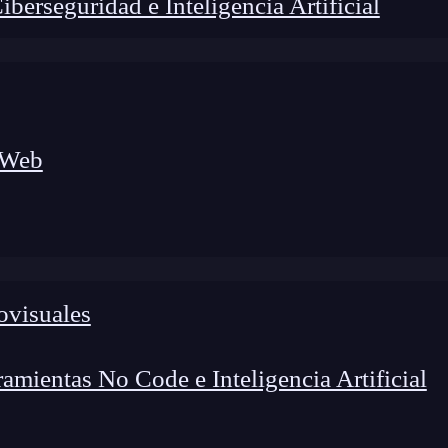
erseguridad e Inteligencia Artificial
 Web
ovisuales
foco en el desarrollo de talento y el análisis del sector
o evolucionan las tecnologías, qué competencias demanda el
 el entorno tech.
mientas No Code e Inteligencia Artificial