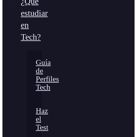
¿Qué
estudiar
en
Tech?
Guía
de
Perfiles
Tech
Haz
el
Test