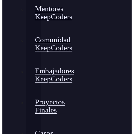
Mentores
KeepCoders
Comunidad
KeepCoders
Embajadores
KeepCoders
Proyectos
Finales
Casos