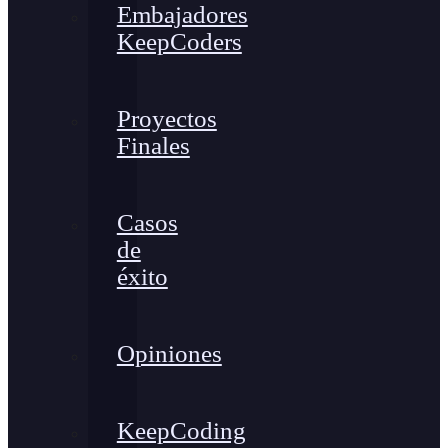
Embajadores
KeepCoders
Proyectos
Finales
Casos
de
éxito
Opiniones
KeepCoding