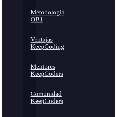
Metodología
OB1
Ventajas
KeepCoding
Mentores
KeepCoders
Comunidad
KeepCoders