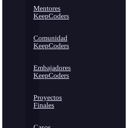
Mentores
KeepCoders
Comunidad
KeepCoders
Embajadores
KeepCoders
Proyectos
Finales
Casos