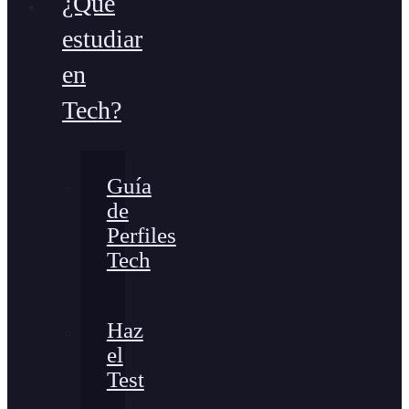
¿Qué
estudiar
en
Tech?
Guía
de
Perfiles
Tech
Haz
el
Test