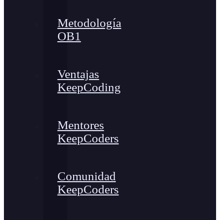
Metodología
OB1
Ventajas
KeepCoding
Mentores
KeepCoders
Comunidad
KeepCoders