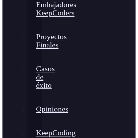
Embajadores
KeepCoders
Proyectos
Finales
Casos
de
éxito
Opiniones
KeepCoding