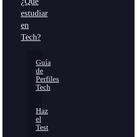
¿Qué
estudiar
en
Tech?
Guía
de
Perfiles
Tech
Haz
el
Test