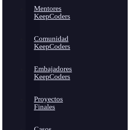
Mentores
KeepCoders
Comunidad
KeepCoders
Embajadores
KeepCoders
Proyectos
Finales
Casos