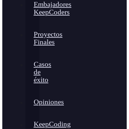
Embajadores
KeepCoders
Proyectos
Finales
Casos
de
éxito
Opiniones
KeepCoding