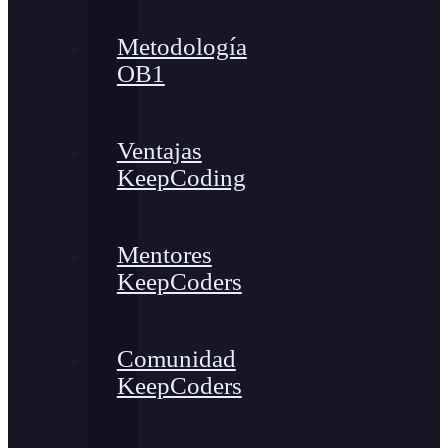
Metodología
OB1
Ventajas
KeepCoding
Mentores
KeepCoders
Comunidad
KeepCoders