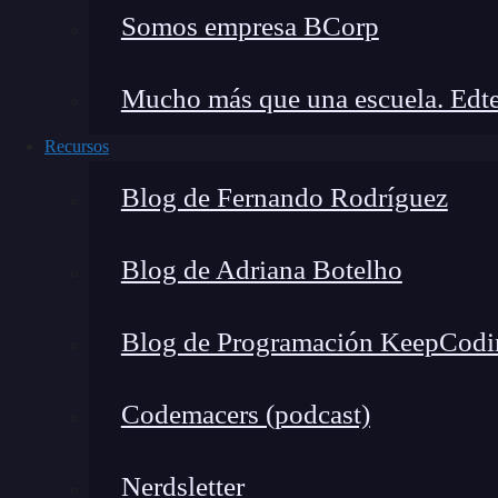
Personalización controlada:
Puedes comen
Somos empresa BCorp
diseño final.
Accesibilidad:
No se necesita experiencia t
Mucho más que una escuela. Edte
Variedad de propuestas:
Esto fomenta la c
Recursos
Por ejemplo, en la creación de logos para una
Blog de Fernando Rodríguez
diversas alternativas en tiempo récord y luego 
Las principales plataformas d
Blog de Adriana Botelho
basado en uso directo
Blog de Programación KeepCodi
Tras probar varias opciones, destaco
cuatro he
calidad y
usabilidad
:
Codemacers (podcast)
1.
Looka
Nerdsletter