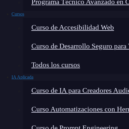
Programa Técnico Avanzado en Cib
Cursos
Curso de Accesibilidad Web
Curso de Desarrollo Seguro para
Todos los cursos
IA Aplicada
Lucia Gómez Salgado
Curso de IA para Creadores Audi
Contribuyo a acercar la realidad del sector tecno
visión de mercado y experiencia directa en proces
Curso Automatizaciones con Herra
Curso de Prompt Engineering