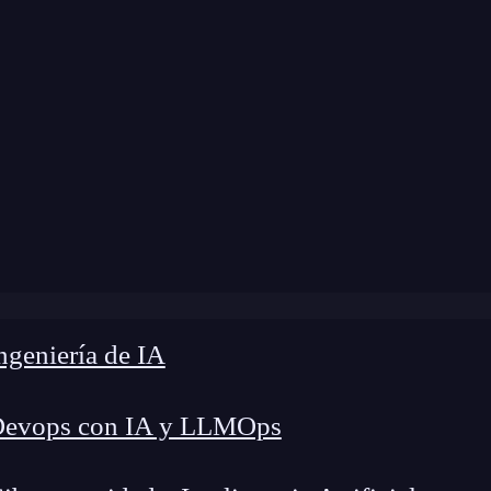
 modificación:
7 de mayo de 2025 |
Tiempo de L
para logos: transforma tu marca con diseño inteligente y rá
geniería de IA
Devops con IA y LLMOps