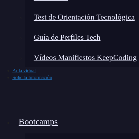
Test de Orientación Tecnológica
Guía de Perfiles Tech
Vídeos Manifiestos KeepCoding
Aula virtual
Solicita Información
Qué me gustó:
Su asistente inteligente pre
para generar logos personalizados. La inter
incluyen formatos para
redes sociales
y sit
Cuándo usarlo:
Si buscas rapidez con un 
Bootcamps
2.
Hatchful by Shopify