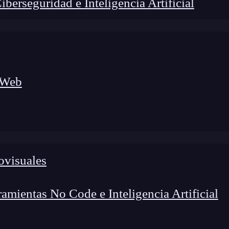
erseguridad e Inteligencia Artificial
 Web
ovisuales
lógico a nuevos profesionales, combinando conocimiento práctico,
os de transformación profesional.
mientas No Code e Inteligencia Artificial