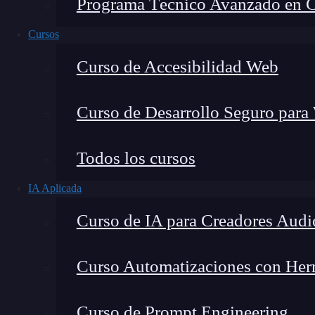
Programa Técnico Avanzado en Cib
Cursos
Curso de Accesibilidad Web
Curso de Desarrollo Seguro para
Todos los cursos
IA Aplicada
Lucia Gómez Salgado
Curso de IA para Creadores Audi
Contribuyo a acercar la realidad del sector tecno
visión de mercado y experiencia directa en proces
Curso Automatizaciones con Herra
Curso de Prompt Engineering