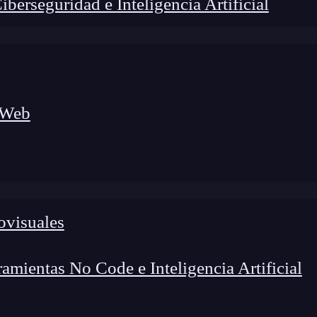
erseguridad e Inteligencia Artificial
 Web
ovisuales
lógico a nuevos profesionales, combinando conocimiento práctico,
os de transformación profesional.
mientas No Code e Inteligencia Artificial