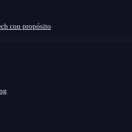
ch con propósito
HTML completas al vuelo
ng