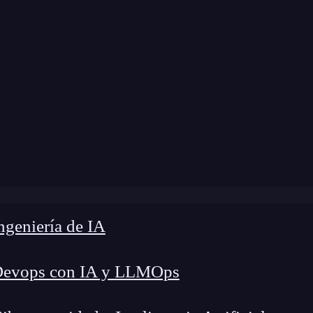
modificación:
23 de mayo de 2025 |
Tiempo de L
les son las mejores opciones de IA para programar en H
geniería de IA
Devops con IA y LLMOps