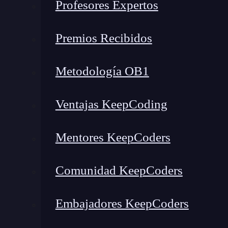
Profesores Expertos
5 mejores herramientas de IA para programar en HTML
1. GitHub Copilot: Crea estructuras HTML completas al vuelo
Premios Recibidos
2. Tabnine: Autocompletado ágil para etiquetas HTML
3. Cursor AI: Correcciones inteligentes y mejoras visuales
Metodología OB1
4. Codeium: HTML funcional y orientado al SEO
5. ChatGPT + Editor: HTML a partir de una descripción
Ventajas KeepCoding
Mejora tu productividad dominando la IA para programar en 
5 mejores herramientas de 
Mentores KeepCoders
Comunidad KeepCoders
Embajadores KeepCoders