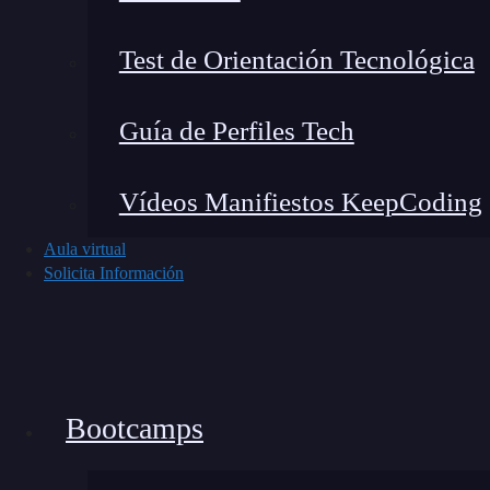
Test de Orientación Tecnológica
Guía de Perfiles Tech
GitHub Copilot
entiende perfectamente cómo se
Vídeos Manifiestos KeepCoding
comentario y te genera una estructura HTML co
funcionales, e incluso clases predefinidas si 
Aula virtual
Solicita Información
Ejemplo aplicado
Escribes
<!-- sección con 3 columnas de s
,
y contenido de 
<section>
<div class="col">
Bootcamps
antes, los incorpora de forma coherente.