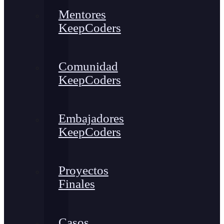
Mentores
KeepCoders
Comunidad
KeepCoders
Embajadores
KeepCoders
Proyectos
Finales
Casos