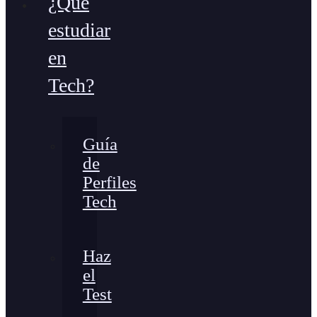
¿Qué
estudiar
en
Tech?
Guía
de
Perfiles
Tech
Haz
el
Test