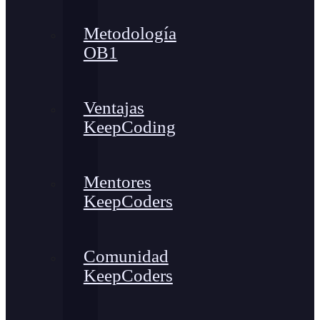
Metodología
OB1
Ventajas
KeepCoding
Mentores
KeepCoders
Comunidad
KeepCoders