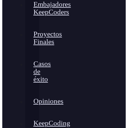
Embajadores
KeepCoders
Proyectos
Finales
Casos
de
éxito
Opiniones
KeepCoding